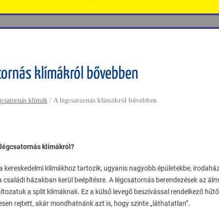
tornás klímákról bővebben
gcsatornás klímák
/
A légcsatornás klímákról bővebben
 légcsatornás klímákról?
 a kereskedelmi klímákhoz tartozik, ugyanis nagyobb épületekbe, irodahá
 családi házakban kerül beépítésre. A légcsatornás berendezések az ál
áltozatuk a split klímáknak. Ez a külső levegő beszívással rendelkező hűtő
esen rejtett, akár mondhatnánk azt is, hogy szinte „láthatatlan”.