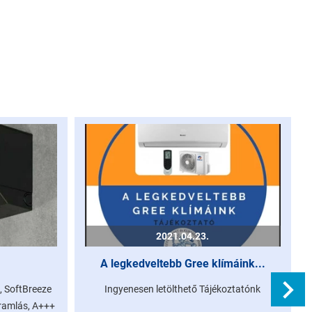
2021.04.23.
A legkedveltebb Gree klímáink...
, SoftBreeze
Ingyenesen letölthető Tájékoztatónk
áramlás, A+++