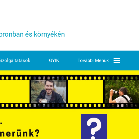
Sopronban és környékén
Szolgáltatások
GYIK
További Menük
Árjegyzék
Elérhetőségeink
Ezek Vagyunk Mi