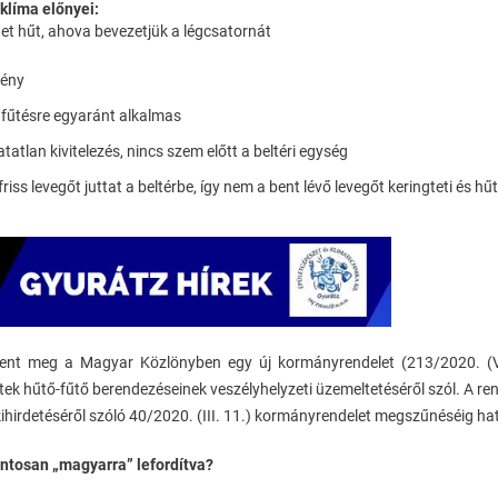
klíma előnyei:
et hűt, ahova bevezetjük a légcsatornát
gény
 fűtésre egyaránt alkalmas
atatlan kivitelezés, nincs szem előtt a beltéri egység
riss levegőt juttat a beltérbe, így nem a bent lévő levegőt keringteti és hűti
ent meg a Magyar Közlönyben egy új kormányrendelet (213/2020. (V.
tek hűtő-fűtő berendezéseinek veszélyhelyzeti üzemeltetéséről szól. A re
kihirdetéséről szóló 40/2020. (III. 11.) kormányrendelet megszűnéséig ha
ontosan „magyarra” lefordítva?