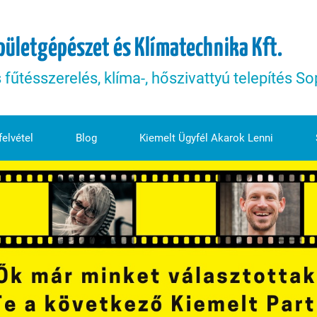
pületgépészet és Klímatechnika Kft.
s fűtésszerelés, klíma-, hőszivattyú telepítés 
elvétel
Blog
Kiemelt Ügyfél Akarok Lenni