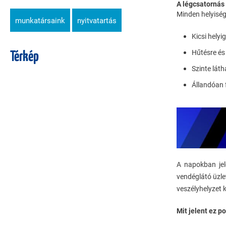
A légcsatornás 
Minden helyiség
munkatársaink
nyitvatartás
Kicsi helyi
Hűtésre és
Térkép
Szinte láth
Állandóan f
A napokban jel
vendéglátó üzle
veszélyhelyzet 
Mit jelent ez p