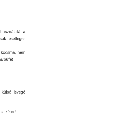
Munkatársnak
Jelentkezés
k használatát a
Könyvajánló
sok esetleges
t, kocsma, nem
Média
m/büfé)
Szerepléseink
ÁSZF
y külső levegő
s a képre!