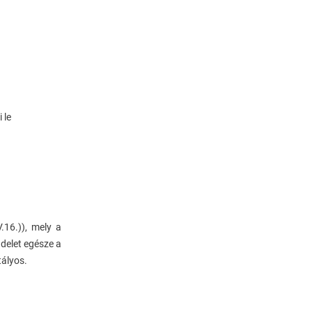
Mérés
Vállalatok/
Önkormányzatok
Ingyenes Hírlevél
 le
Partnerek
Referenciák
16.)), mely a
ndelet egésze a
Egy Kis Hasznos...
tályos.
Egy Kis Lazítás...