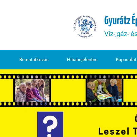
Gyurátz É
Víz-,gáz- é
Bemutatkozás
Hibabejelentés
Kapcsolatf