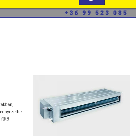
Épületgépészeti
Kivitelezések
Klímatechnika
Klíma
Karbantartás,
Fertőtlenítés
Hőszivattyúk
Üzemeltetés És
zakban,
Karbantartás
mennyezetbe
-fűtő
Elégedettség