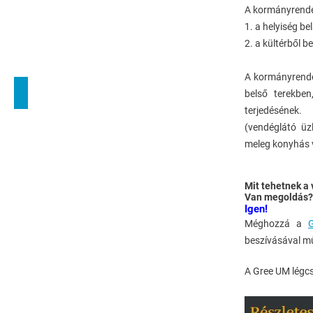
A kormányrendel
1. a helyiség be
2. a kültérből b
A kormányrendele
belső terekben
terjedésének.
(vendéglátó üz
meleg konyhás 
Mit tehetnek a
Van megoldás?
Igen!
Méghozzá a
G
beszívásával m
A Gree UM légcs