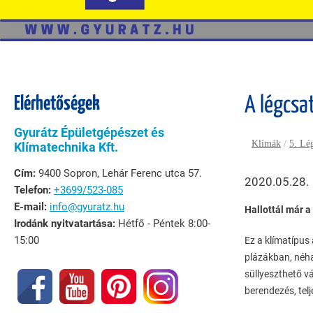
Elérhetőségek
A légcsa
Gyurátz Épületgépészet és
Klímák
/
5. Lé
Klímatechnika Kft.
Cím:
9400 Sopron, Lehár Ferenc utca 57.
2020.05.28.
Telefon:
+3699/523-085
E-mail:
info@gyuratz.hu
Hallottál már a
Irodánk nyitvatartása:
Hétfő - Péntek 8:00-
15:00
Ez a klímatípus
plázákban, néha
süllyeszthető v
berendezés, telj