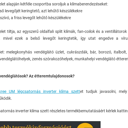
et alapján kétféle csoportba soroljuk a klímaberendezéseket:
lső levegőjét keringtető, azt lehűtő készülékekre
eszívó, a friss levegőt lehűtő készülékekre
t tiltja, az egyszerű oldalfali split klímák, fan-coilok és a ventillátoro
, mivel ezek a belső levegőt keringtetik, így utat engedve a víru
let: melegkonyhás vendéglátó üzlet, cukrászdák, bár, borozó, italbol
vendéglátóhelyek, zenés szórakozóhelyek, munkahelyi vendéglátó éttere
 vendéglátósok? Az étteremtulajdonosok?
ree UM légcsatornás inverter klíma szett
et tudjuk javasolni, mel
űködik.
atornás inverter klíma szett részletes termékbemutatásáért kérlek kattin