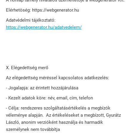
A honlap tárhely hivatalos üzemeltetője a Webgenerátor Kft.
Elérhetöség: https://webgenerator.hu
Adatvédelmi tájékoztató:
https://webgenerator.hu/adatvedelem/
X. Elégedettség merő
Az elégedettség méréssel kapcsolatos adatkezelés:
- Jogalapja: az érintett hozzájárulása
- Kezelt adatok köre: név, email, cím, telefon
- Célja: rendszeres szolgáltatásértékelés a megbízók
véleménye alapján. Az értékeléseket a megbízott, Gyurátz
László, anonim verzióként használja és harmadik
személynek nem továbbítja