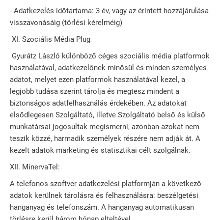
- Adatkezelés időtartama: 3 év, vagy az érintett hozzájárulása
visszavonásáig (törlési kérelméig)
XI. Szociális Média Plug
Gyurátz László különböző céges szociális média platformok
használatával, adatkezelőnek minősül és minden személyes
adatot, melyet ezen platformok használatával kezel, a
legjobb tudása szerint tárolja és megtesz mindent a
biztonságos adatfelhasználás érdekében. Az adatokat
elsődlegesen Szolgáltató, illetve Szolgáltató belső és külső
munkatársai jogosultak megismerni, azonban azokat nem
teszik közzé, harmadik személyek részére nem adják át. A
kezelt adatok marketing és statisztikai célt szolgálnak.
XII. MinervaTel:
A telefonos szoftver adatkezelési platformján a következő
adatok kerülnek tárolásra és felhasználásra: beszélgetési
hanganyag és telefonszám. A hanganyag automatikusan
törlésre kerül három hónap elteltével.