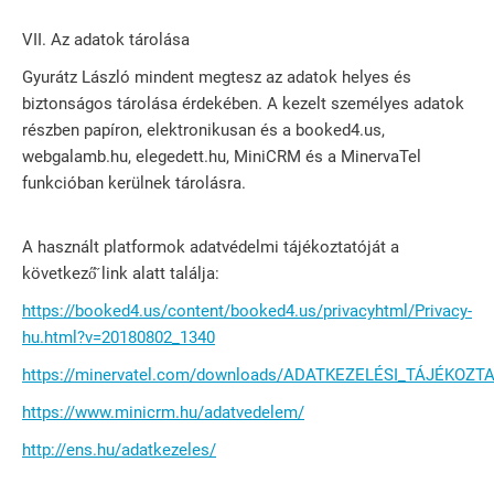
VII. Az adatok tárolása
Gyurátz László mindent megtesz az adatok helyes és
biztonságos tárolása érdekében. A kezelt személyes adatok
részben papíron, elektronikusan és a booked4.us,
webgalamb.hu, elegedett.hu, MiniCRM és a MinervaTel
funkcióban kerülnek tárolásra.
A használt platformok adatvédelmi tájékoztatóját a
következő̋ link alatt találja:
https://booked4.us/content/booked4.us/privacyhtml/Privacy-
hu.html?v=20180802_1340
https://minervatel.com/downloads/ADATKEZELÉSI_TÁJÉKOZTAT
https://www.minicrm.hu/adatvedelem/
http://ens.hu/adatkezeles/