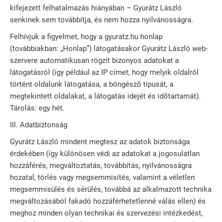
kifejezett felhatalmazás hiányában – Gyurátz László
senkinek sem továbbítja, és nem hozza nyilvánosságra.
Felhívjuk a figyelmet, hogy a gyuratz.hu honlap
(továbbiakban: „Honlap”) látogatásakor Gyurátz László web-
szervere automatikusan rögzít bizonyos adatokat a
látogatásról (így például az IP címet, hogy melyik oldalról
történt oldalunk látogatása, a böngésző típusát, a
megtekintett oldalakat, a látogatás idejét és időtartamát).
Tárolás: egy hét.
III. Adatbiztonság
Gyurátz László mindent megtesz az adatok biztonsága
érdekében (így különösen védi az adatokat a jogosulatlan
hozzáférés, megváltoztatás, továbbítás, nyilvánosságra
hozatal, törlés vagy megsemmisítés, valamint a véletlen
megsemmisülés és sérülés, továbbá az alkalmazott technika
megváltozásából fakadó hozzáférhetetlenné válás ellen) és
meghoz minden olyan technikai és szervezési intézkedést,