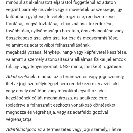
minősül az alkalmazott eljárástól függetlenül az adaton
végzett bármely művelet vagy a műveletek összessége, így
különösen gyűjtése, felvétele, rögzítése, rendszerezése,
tárolása, megváltoztatása, felhasználása, lekérdezése,
továbbítása, nyilvánosságra hozatala, összehangolása vagy
összekapcsolása, zárolása, törlése és megsemmisítése,
valamint az adat további felhasználásának
megakadályozása, fénykép-, hang- vagy képfelvétel készítése,
valamint a személy azonosítására alkalmas fizikai jellemzők
(pl. ujj- vagy tenyérnyomat, DNS- minta, íriszkép) rögzítése.
Adatkezelő
nek minősül az a természetes vagy jogi személy,
illetve jogi személyiséggel nem rendelkező szervezet, aki
vagy amely önállóan vagy másokkal együtt az adat
kezelésének célját meghatározza, az adatkezelésre
(beleértve a felhasznált eszközt) vonatkozó döntéseket
meghozza és végrehajtja, vagy az adatfeldolgozóval
végrehajtatja.
Adatfeldolgozó
az a természetes vagy jogi személy, illetve