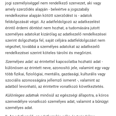
jogi személyiséggel nem rendelkező szervezet, aki vagy
amely szerződés alapján - beleértve a jogszabály
rendelkezése alapján kötött szerződést is - adatok
feldolgozását végzi. Az adatfeldolgozó az adatkezelést
érintő érdemi döntést nem hozhat, a tudomására jutott
személyes adatokat kizárólag az adatkezelő rendelkezései
szerint dolgozhatja fel, saját céljára adatfeldolgozást nem
végezhet, továbbá a személyes adatokat az adatkezelő
rendelkezései szerint köteles tárolni és megőrizni.
Személyes adat:
az érintettel kapcsolatba hozható adat -
különösen az érintett neve, azonosító jele, valamint egy vagy
több fizikai, fiziológiai, mentális, gazdasági, kulturális vagy
szociális azonosságára jellemző ismeret -, valamint az
adatból levonható, az érintettre vonatkozó következtetés.
Különleges adat
nak minősül az egészségi állapotra, a kóros
szenvedélyre vonatkozó személyes adat, valamint a bűnügyi
személyes adat.