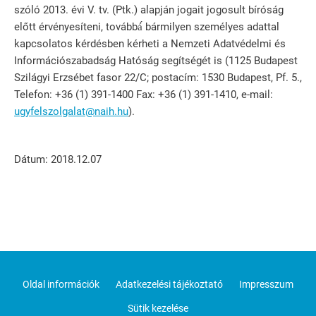
szóló 2013. évi V. tv. (Ptk.) alapján jogait jogosult bíróság
előtt érvényesíteni, továbbá́ bármilyen személyes adattal
kapcsolatos kérdésben kérheti a Nemzeti Adatvédelmi és
Információszabadság Hatóság segítségét is (1125 Budapest
Szilágyi Erzsébet fasor 22/C; postacím: 1530 Budapest, Pf. 5.,
Telefon: +36 (1) 391-1400 Fax: +36 (1) 391-1410, e-mail:
ugyfelszolgalat@naih.hu
).
Dátum: 2018.12.07
Oldal információk
Adatkezelési tájékoztató
Impresszum
Sütik kezelése