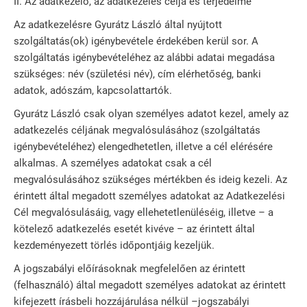
II. Az adatkezelő, az adatkezelés célja és terjedelme
Az adatkezelésre Gyurátz László által nyújtott
szolgáltatás(ok) igénybevétele érdekében kerül sor. A
szolgáltatás igénybevételéhez az alábbi adatai megadása
szükséges: név (születési név), cím elérhetőség, banki
adatok, adószám, kapcsolattartók.
Gyurátz László csak olyan személyes adatot kezel, amely az
adatkezelés céljának megvalósulásához (szolgáltatás
igénybevételéhez) elengedhetetlen, illetve a cél elérésére
alkalmas. A személyes adatokat csak a cél
megvalósulásához szükséges mértékben és ideig kezeli. Az
érintett által megadott személyes adatokat az Adatkezelési
Cél megvalósulásáig, vagy ellehetetlenüléséig, illetve – a
kötelező adatkezelés esetét kivéve – az érintett által
kezdeményezett törlés időpontjáig kezeljük.
A jogszabályi előírásoknak megfelelően az érintett
(felhasználó) által megadott személyes adatokat az érintett
kifejezett írásbeli hozzájárulása nélkül –jogszabályi