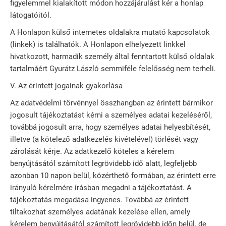
figyelemmel kialakított módon hozzájárulást kér a honlap
látogatóitól.
A Honlapon külső internetes oldalakra mutató kapcsolatok
(linkek) is találhatók. A Honlapon elhelyezett linkkel
hivatkozott, harmadik személy által fenntartott külső oldalak
tartalmáért Gyurátz László semmiféle felelősség nem terheli.
V. Az érintett jogainak gyakorlása
Az adatvédelmi törvénnyel összhangban az érintett bármikor
jogosult tájékoztatást kérni a személyes adatai kezeléséről,
továbbá jogosult arra, hogy személyes adatai helyesbítését,
illetve (a kötelező adatkezelés kivételével) törlését vagy
zárolását kérje. Az adatkezelő köteles a kérelem
benyújtásától számított legrövidebb idő alatt, legfeljebb
azonban 10 napon belül, közérthető formában, az érintett erre
irányuló kérelmére írásban megadni a tájékoztatást. A
tájékoztatás megadása ingyenes. Továbbá az érintett
tiltakozhat személyes adatának kezelése ellen, amely
kérelem benyújtásától számított legrövidebb időn belül, de