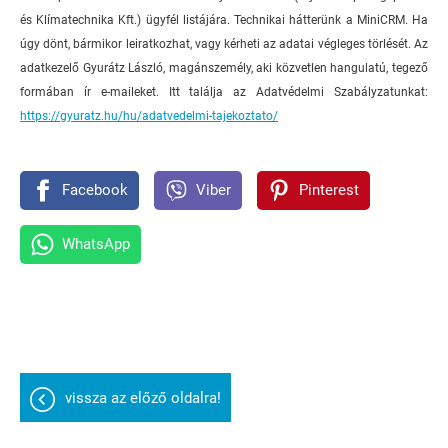
és Klímatechnika Kft.) ügyfél listájára. Technikai hátterünk a MiniCRM. Ha
úgy dönt, bármikor leiratkozhat, vagy kérheti az adatai végleges törlését. Az
adatkezelő Gyurátz László, magánszemély, aki közvetlen hangulatú, tegező
formában ír e-maileket. Itt találja az Adatvédelmi Szabályzatunkat:
https://gyuratz.hu/hu/adatvedelmi-tajekoztato/
Facebook
Viber
Pinterest
WhatsApp
vissza az előző oldalra!