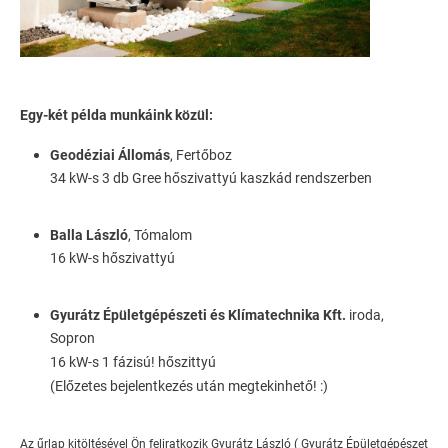
Egy-két példa munkáink közül:
Geodéziai Állomás
, Fertőboz
34 kW-s 3 db Gree hőszivattyú kaszkád rendszerben
Balla László
, Tómalom
16 kW-s hőszivattyú
Gyurátz Épületgépészeti és Klímatechnika Kft.
iroda,
Sopron
16 kW-s 1 fázisú! hőszittyú
(Előzetes bejelentkezés után megtekinhető! :)
Az űrlap kitöltésével Ön feliratkozik Gyurátz László ( Gyurátz Épületgépészet