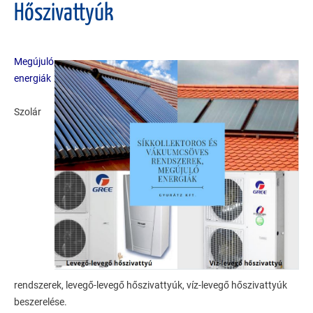
Hőszivattyúk
Megújuló
energiák
Szolár
rendszerek, levegő-levegő hőszivattyúk, víz-levegő hőszivattyúk
beszerelése.