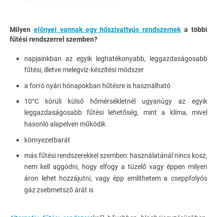
Milyen
előnyei vannak egy hőszivattyús rendszernek
a többi
fűtési rendszerrel szemben?
napjainkban az egyik leghatékonyabb, leggazdaságosabb
fűtési, illetve melegvíz-készítési módszer
a forró nyári hónapokban hűtésre is használható
10°C körüli külső hőmérsékletnél ugyanúgy az egyik
leggazdaságosabb fűtési lehetőség, mint a klíma, mivel
hasonló alapelven működik
környezetbarát
más fűtési rendszerekkel szemben: használatánál nincs kosz,
nem kell aggódni, hogy elfogy a tüzelő vagy éppen milyen
áron lehet hozzájutni, vagy épp említhetem a cseppfolyós
gáz zsebmetsző árát is