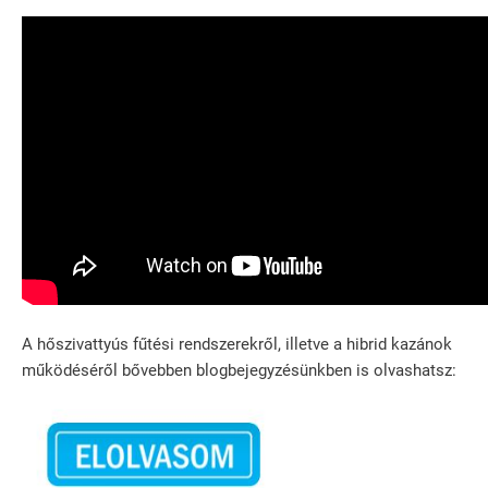
A hőszivattyús fűtési rendszerekről, illetve a hibrid kazánok
működéséről bővebben blogbejegyzésünkben is olvashatsz: