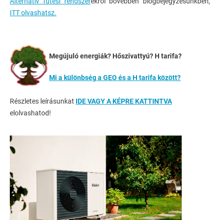
Alternatív fűtési rendszer
ekről bővebben blogbejegyzésünkben,
ITT olvashatsz.
Me
gújuló energiák? Hőszivattyú? H tarifa?
Mi a különbség a GEO és a H tarifa között?
Részletes leírásunkat
IDE VAGY A KÉPRE KATTINTVA
elolvashatod!