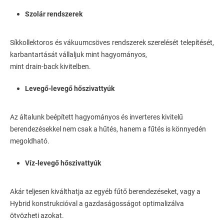
Szolár rendszerek
Síkkollektoros és vákuumcsöves rendszerek szerelését telepítését,
karbantartását vállaljuk mint hagyományos,
mint drain-back
kivitelben.
Levegő-levegő hőszivattyúk
Az általunk beépített hagyományos és inverteres kivitelű
berendezésekkel nem csak a hűtés, hanem a fűtés is könnyedén
megoldható.
Víz-levegő hőszivattyúk
Akár teljesen kiválthatja az egyéb fűtő berendezéseket, vagy a
Hybrid konstrukcióval a gazdaságosságot optimalizálva
ötvözheti azokat.