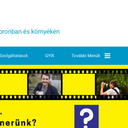
Sopronban és környékén
Szolgáltatások
GYIK
További Menük
Árjegyzék
Elérhetőségeink
Ezek Vagyunk Mi