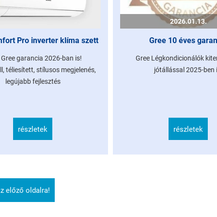
2026.01.13.
ort Pro inverter klíma szett
Gree 10 éves garan
 Gree garancia 2026-ban is!
Gree Légkondicionálók kiter
, téliesített, stílusos megjelenés,
jótállással 2025-ben 
legújabb fejlesztés
részletek
részletek
z előző oldalra!