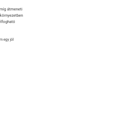
Mérés
 míg átmeneti
 környezetben
Vállalatok/
elfogható
Önkormányzatok
m egy jól
Ingyenes Hírlevél
Partnerek
Referenciák
Egy Kis Hasznos...
Egy Kis Lazítás...