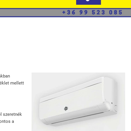
Épületgépészeti
Kivitelezések
Klímatechnika
Klíma
Karbantartás,
Fertőtlenítés
akban
Hőszivattyúk
éklet mellett
Üzemeltetés És
Karbantartás
l szeretnék
fontos a
Elégedettség