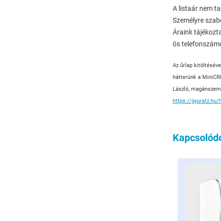
A listaár nem ta
Személyre szabo
Áraink tájékozt
ös telefonszám
Az űrlap kitöltéséve
hátterünk a MiniCRM
László, magánszemél
https://gyuratz.hu/
Kapcsolód