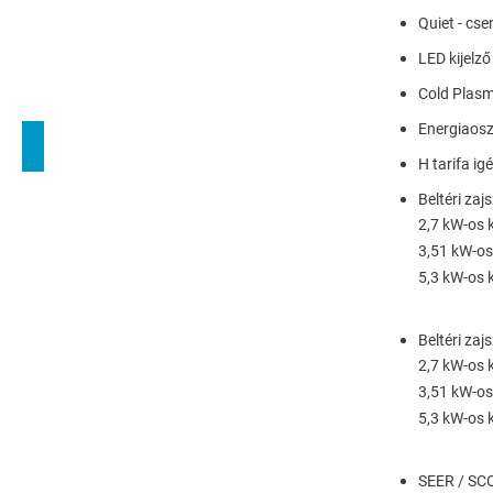
Quiet - c
LED kijelző
Cold Plas
Energiaosz
H tarifa ig
Beltéri zajs
2,7 kW-os 
3,51 kW-os
5,3 kW-os 
Beltéri zajs
2,7 kW-os 
3,51 kW-os
5,3 kW-os 
SEER / SC