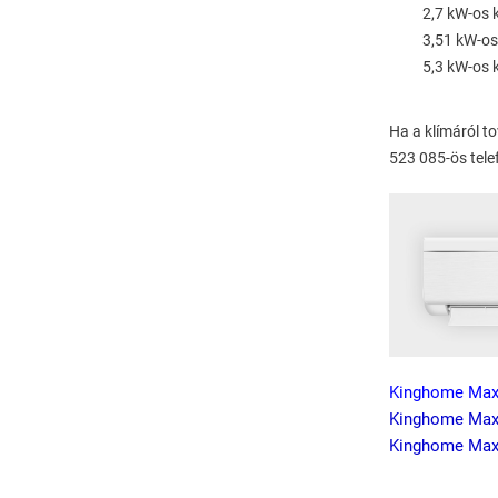
2,7 kW-os k
3,51 kW-os 
5,3 kW-os k
Ha a klímáról t
523 085-ös tele
Kinghome Ma
Kinghome Max
Kinghome Max