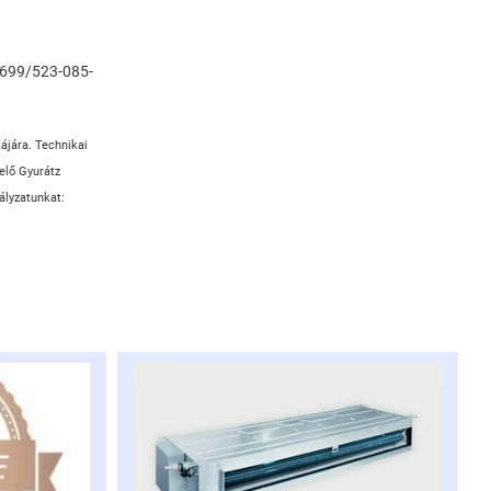
 0699/523-085-
tájára. Technikai
elő Gyurátz
ályzatunkat: