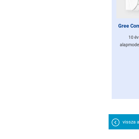
Gree Comf
10 év
alapmodell
vissza a