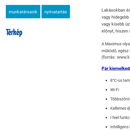
Lakásokban és 
munkatársaink
nyitvatartás
vagy hidegebb 
vagy kisebb üz
előnyt, hiszen
Térkép
A Maximus olyan
működő, egész é
(forrás: www.
Pár kiemelked
8°C-os tem
Wi-Fi
Többszörö
Kellemes é
I feel funkc
Intelligens