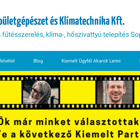
pületgépészet és Klímatechnika Kft.
s fűtésszerelés, klíma-, hőszivattyú telepítés 
elvétel
Blog
Kiemelt Ügyfél Akarok Lenni