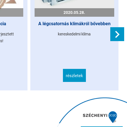
2020.05.28.
cia
A légcsatornás klímákról bővebben
jesztett
kereskedelmi klíma
is!
részletek