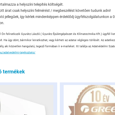
rtalmazza a helyszíni telepítés költségét.
tt árat csak helyszíni felmérést / megbeszélést követően tudunk adni!
ató jellegűek, így kérlek mindenképpen érdeklődj ügyfélszolgálatunkon a
on.
l Ön feliratkozik Gyurátz László ( Gyurátz Épületgépészet és Klímatechnika Kft.) ügyfél lis
. Ha úgy dönt, bármikor leiratkozhat, vagy kérheti az adatai végleges törlését. Az adatkez
y, aki közvetlen hangulatú, tegező formában ír e-maileket. Itt találja az Adatvédelmi Szab
hu/adatvedelmi-tajekoztato/
ó termékek