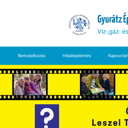
Gyurátz É
Víz-,gáz- é
Bemutatkozás
Hibabejelentés
Kapcsolatf