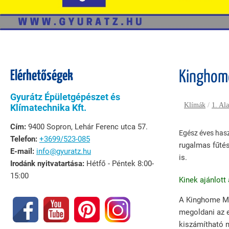
Elérhetőségek
Kinghom
Gyurátz Épületgépészet és
Klímák
/
1. Al
Klímatechnika Kft.
Cím:
9400 Sopron, Lehár Ferenc utca 57.
Egész éves hasz
Telefon:
+3699/523-085
rugalmas fűtés
E-mail:
info@gyuratz.hu
is.
Irodánk nyitvatartása:
Hétfő - Péntek 8:00-
15:00
Kinek ajánlot
A Kinghome Ma
megoldani az e
kiszámítható m