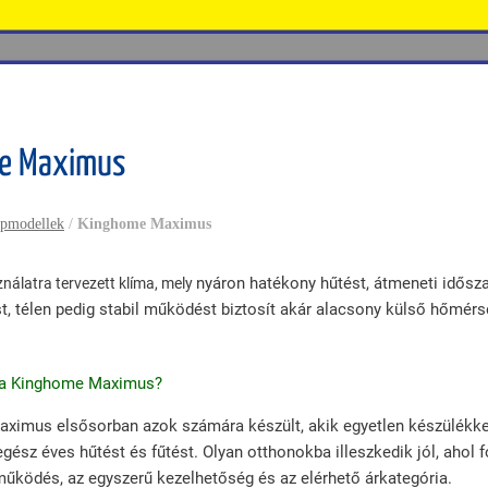
e Maximus
apmodellek
/
Kinghome Maximus
nyáron hatékony hűtést, átmeneti idősz
nálatra tervezett klíma, mely
t, télen pedig stabil működést biztosít akár alacsony külső hőmérs
t a Kinghome Maximus?
ximus elsősorban azok számára készült, akik egyetlen készülékke
gész éves hűtést és fűtést. Olyan otthonokba illeszkedik jól, ahol 
űködés, az egyszerű kezelhetőség és az elérhető árkategória.