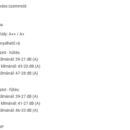
sendes üzemmód
ma
tály: A++ / A+
ényelhető rá
zint - hűtés:
klímánál: 39-21 dB (A)
 klímánál: 43-20 dB (A)
klímánál: 47-28 dB (A)
zint - fűtés:
klímánál: 39-27 dB (A)
 klímánál: 41-27 dB (A)
klímánál: 46-33 dB (A)
OP