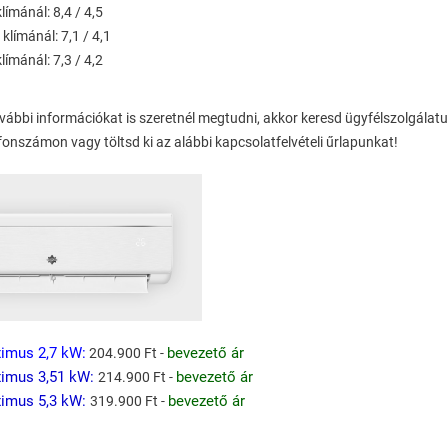
límánál: 8,4 / 4,5
klímánál: 7,1 / 4,1
límánál: 7,3 / 4,2
ovábbi információkat is szeretnél megtudni, akkor keresd ügyfélszolgálat
fonszámon vagy töltsd ki az alábbi kapcsolatfelvételi űrlapunkat!
ximus
2,7 kW:
bevezető ár
204.900 Ft -
imus 3,51
kW:
bevezető ár
214.900 Ft -
imus 5,3
kW:
bevezető ár
319.900 Ft -