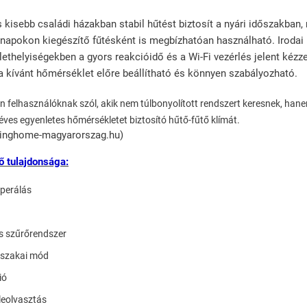
kisebb családi házakban stabil hűtést biztosít a nyári időszakban,
napokon kiegészítő fűtésként is megbízhatóan használható. Irodai
lethelyiségekben a gyors reakcióidő és a Wi-Fi vezérlés jelent kézz
 a kívánt hőmérséklet előre beállítható és könnyen szabályozható.
 felhasználóknak szól, akik nem túlbonyolított rendszert keresnek, hane
ves egyenletes hőmérsékletet biztosító hűtő-fűtő klímát.
kinghome-magyarorszag.hu)
ő tulajdonsága:
perálás
s szűrőrendszer
jszakai mód
ió
 leolvasztás