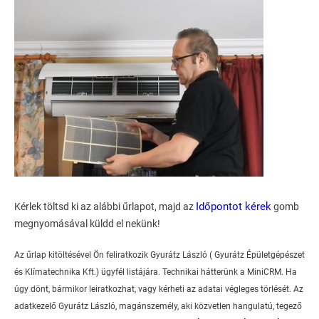
Időpontot kérek
Kérlek töltsd ki az alábbi űrlapot, majd az
gomb
megnyomásával küldd el nekünk!
Az űrlap kitöltésével Ön feliratkozik Gyurátz László ( Gyurátz Épületgépészet
és Klímatechnika Kft.) ügyfél listájára. Technikai hátterünk a MiniCRM. Ha
úgy dönt, bármikor leiratkozhat, vagy kérheti az adatai végleges törlését. Az
adatkezelő Gyurátz László, magánszemély, aki közvetlen hangulatú, tegező