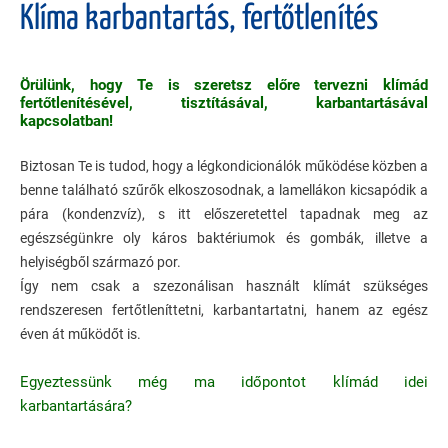
Klíma karbantartás, fertőtlenítés
Örülünk, hogy Te is szeretsz előre tervezni klímád
fertőtlenítésével, tisztításával, karbantartásával
kapcsolatban!
Biztosan Te is tudod, hogy a légkondicionálók működése közben a
benne található szűrők elkoszosodnak, a lamellákon kicsapódik a
pára (kondenzvíz), s itt előszeretettel tapadnak meg az
egészségünkre oly káros baktériumok és gombák, illetve a
helyiségből származó por.
Így nem csak a szezonálisan használt klímát szükséges
rendszeresen fertőtleníttetni, karbantartatni, hanem az egész
éven át működőt is.
Egyeztessünk még ma időpontot klímád idei
karbantartására?