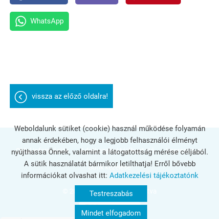
WhatsApp
vissza az előző oldalra!
Weboldalunk sütiket (cookie) használ működése folyamán
annak érdekében, hogy a legjobb felhasználói élményt
Oldal információk
Adatkezelési tájékoztató
Impresszum
nyújthassa Önnek, valamint a látogatottság mérése céljából.
A sütik használatát bármikor letilthatja! Erről bővebb
Sütik kezelése
információkat olvashat itt:
Adatkezelési tájékoztatónk
© 2026 - Minden jog fenntartva
Testreszabás
Mindet elfogadom