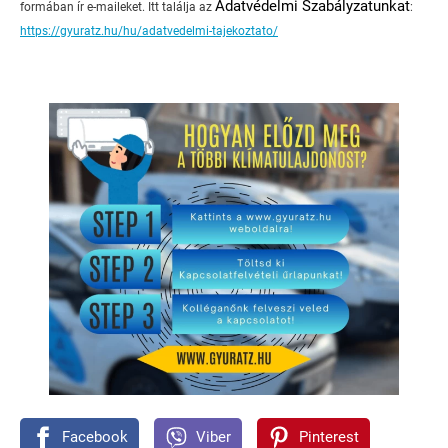
Adatvédelmi Szabályzatunkat
formában ír e-maileket. Itt találja az
:
https://gyuratz.hu/hu/adatvedelmi-tajekoztato/
Facebook
Viber
Pinterest