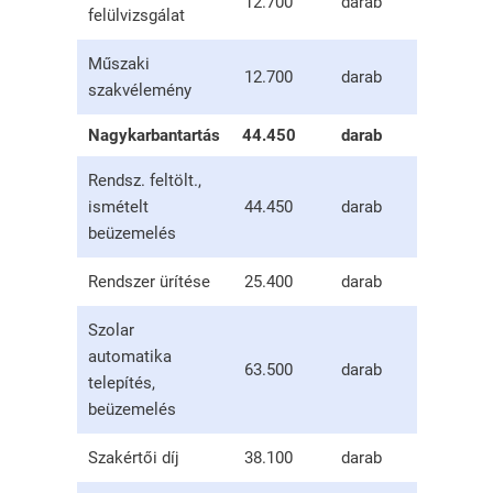
12.700
darab
felülvizsgálat
Műszaki
12.700
darab
szakvélemény
Nagykarbantartás
44.450
darab
Rendsz. feltölt.,
ismételt
44.450
darab
beüzemelés
Rendszer ürítése
25.400
darab
Szolar
automatika
63.500
darab
telepítés,
beüzemelés
Szakértői díj
38.100
darab