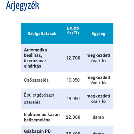
Árjegyzék
Bruttó
ár (Ft)
Szolgáltatások
Egység
Automatika
beállítás,
megkezdett
12.700
üzemzavar
óra / fő
elhárítás
megkezdett
Csőszerelés
19.050
óra / fő
Épületgépészeti
megkezdett
19.050
óra / fő
szerelés
Elektromos kazán
22.860
darab
beüzemelése
Gázkazán PB