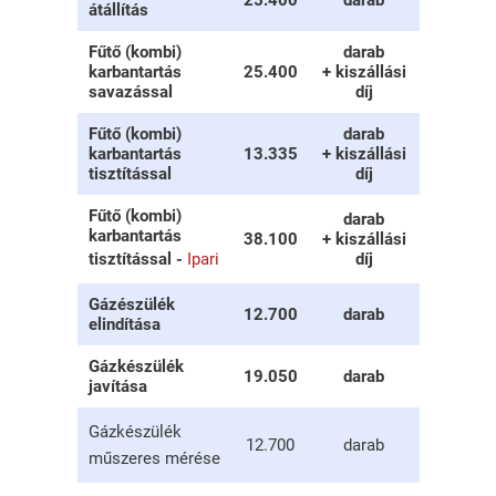
25.400
darab
átállítás
Fűtő (kombi)
darab
karbantartás
25.400
+ kiszállási
savazással
díj
Fűtő (kombi)
darab
karbantartás
13.335
+ kiszállási
tisztítással
díj
Fűtő (kombi)
darab
karbantartás
38.100
+ kiszállási
tisztítással -
Ipari
díj
Gázészülék
12.700
darab
elindítása
Gázkészülék
19.050
darab
javítása
Gázkészülék
12.700
darab
műszeres mérése