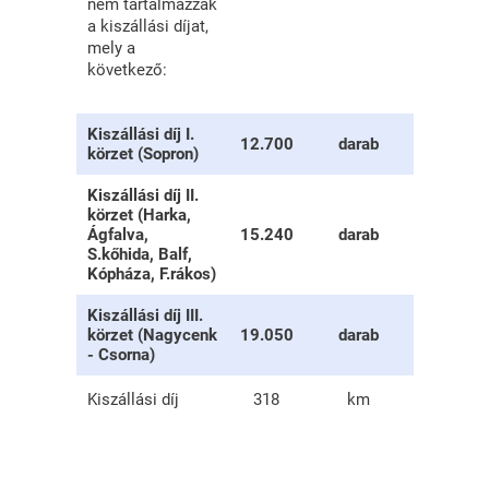
nem tartalmazzák
a kiszállási díjat,
mely a
következő:
Kiszállási díj I.
12.700
darab
körzet (Sopron)
Kiszállási díj II.
körzet (Harka,
Ágfalva,
15.240
darab
S.kőhida, Balf,
Kópháza, F.rákos)
Kiszállási díj III.
körzet (Nagycenk
19.050
darab
- Csorna)
Kiszállási díj
318
km