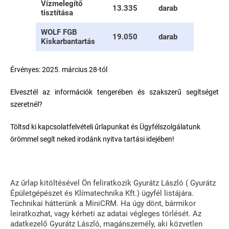
Vízmelegítő
13.335
darab
tisztítása
WOLF FGB
19.050
darab
Kiskarbantartás
Érvényes: 2025. március 28-tól
Elvesztél az információk tengerében és szakszerű segítséget
szeretnél?
Töltsd ki kapcsolatfelvételi űrlapunkat és Ügyfélszolgálatunk
örömmel segít neked irodánk nyitva tartási idejében!
Az űrlap kitöltésével Ön feliratkozik Gyurátz László ( Gyurátz
Épületgépészet és Klímatechnika Kft.) ügyfél listájára.
Technikai hátterünk a MiniCRM. Ha úgy dönt, bármikor
leiratkozhat, vagy kérheti az adatai végleges törlését. Az
adatkezelő Gyurátz László, magánszemély, aki közvetlen