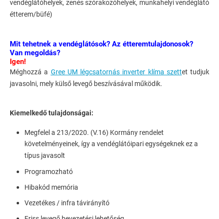
vendéglátóhelyek, zenés szórakozóhelyek, munkahelyi vendéglátó
étterem/büfé)
Mit tehetnek a vendéglátósok? Az étteremtulajdonosok?
Van megoldás?
Igen!
Méghozzá a
Gree UM légcsatornás inverter klíma szett
et tudjuk
javasolni, mely külső levegő beszívásával működik.
Kiemelkedő tulajdonságai:
Megfelel a 213/2020. (V.16) Kormány rendelet
követelményeinek, így a vendéglátóipari egységeknek ez a
típus javasolt
Programozható
Hibakód memória
Vezetékes / infra távirányító
Friss levegő bevezetési lehetőség