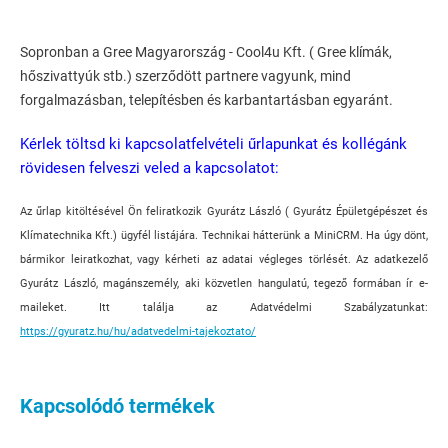
Sopronban a Gree Magyarország - Cool4u Kft. ( Gree klímák,
hőszivattyúk stb.) szerződött partnere vagyunk, mind
forgalmazásban, telepítésben és karbantartásban egyaránt.
Kérlek töltsd ki kapcsolatfelvételi űrlapunkat és kollégánk
rövidesen felveszi veled a kapcsolatot:
Az űrlap kitöltésével Ön feliratkozik Gyurátz László ( Gyurátz Épületgépészet és
Klímatechnika Kft.) ügyfél listájára. Technikai hátterünk a MiniCRM. Ha úgy dönt,
bármikor leiratkozhat, vagy kérheti az adatai végleges törlését. Az adatkezelő
Gyurátz László, magánszemély, aki közvetlen hangulatú, tegező formában ír e-
maileket. Itt találja az Adatvédelmi Szabályzatunkat:
https://gyuratz.hu/hu/adatvedelmi-tajekoztato/
Kapcsolódó termékek