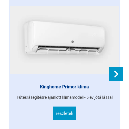
Kinghome Primor klíma
Fűtésrásegítésre ajánlott klímamodell - 5 év jótállással
G
részletek