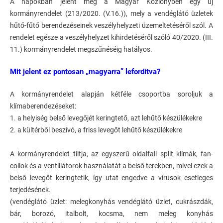
A napokban jelent meg a Magyar Közlönyben egy új
kormányrendelet (213/2020. (V.16.)), mely a vendéglátó üzletek
hűtő-fűtő berendezéseinek veszélyhelyzeti üzemeltetéséről szól. A
rendelet egésze a veszélyhelyzet kihirdetéséről szóló 40/2020. (III.
11.) kormányrendelet megszűnéséig hatályos.
Mit jelent ez pontosan „magyarra” lefordítva?
A kormányrendelet alapján kétféle csoportba soroljuk a
klímaberendezéseket:
1. a helyiség belső levegőjét keringtető, azt lehűtő készülékekre
2. a kültérből beszívó, a friss levegőt lehűtő készülékekre
A kormányrendelet tiltja, az egyszerű oldalfali split klímák, fan-
coilok és a ventillátorok használatát a belső terekben, mivel ezek a
belső levegőt keringtetik, így utat engedve a vírusok esetleges
terjedésének.
(vendéglátó üzlet: melegkonyhás vendéglátó üzlet, cukrászdák,
bár, borozó, italbolt, kocsma, nem meleg konyhás