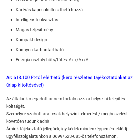
Kártyás kapcsoló illeszthető hozzá
Intelligens leolvasztás
Magas teljesítmény
Kompakt design
Könnyen karbantartható
Energia osztály hűts/fűtés: A++/A+/A
Ár:
618.100 Ft-tól elérhető (kérd részletes tájékoztatónkat az
űrlap kitöltésével)
Az általunk megadott ár nem tartalmazza a helyszíni telepítés
költségét.
Személyre szabott árat csak helyszíni felmérést / megbeszélést
követően tudunk adni!
Áraink tájékoztató jellegűek, így kérlek mindenképpen érdeklődj
ügyfélszolgálatunkon a 0699/523-085-ös telefonszámon.