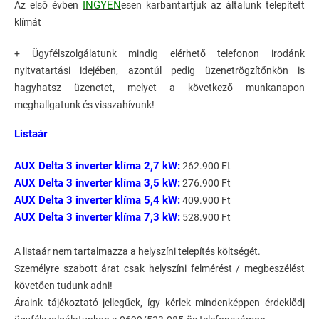
INGYEN
Az első évben
esen karbantartjuk az általunk telepített
klímát
+ Ügyfélszolgálatunk mindig elérhető telefonon irodánk
nyitvatartási idejében, azontúl pedig üzenetrögzítőnkön is
hagyhatsz üzenetet, melyet a következő munkanapon
meghallgatunk és visszahívunk!
Listaár
AUX Delta 3 inverter klíma 2,7 kW:
262.900 Ft
AUX Delta 3 inverter klíma 3,5 kW:
276.900 Ft
AUX Delta 3 inverter klíma 5,4 kW:
409.900 Ft
AUX Delta 3 inverter klíma 7,3 kW:
528.900 Ft
A listaár nem tartalmazza a helyszíni telepítés költségét.
Személyre szabott árat csak helyszíni felmérést / megbeszélést
követően tudunk adni!
Áraink tájékoztató jellegűek, így kérlek mindenképpen érdeklődj