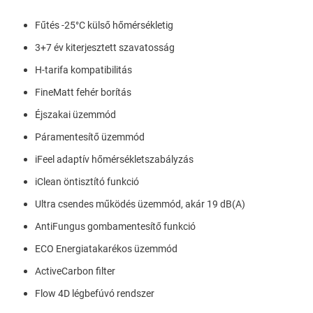
Fűtés -25°C külső hőmérsékletig
3+7 év kiterjesztett szavatosság
H-tarifa kompatibilitás
FineMatt fehér borítás
Éjszakai üzemmód
Páramentesítő üzemmód
iFeel adaptív hőmérsékletszabályzás
iClean öntisztító funkció
Ultra csendes működés üzemmód, akár 19 dB(A)
AntiFungus gombamentesítő funkció
ECO Energiatakarékos üzemmód
ActiveCarbon filter
Flow 4D légbefúvó rendszer