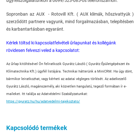
ügyfélszolgálatunkon a 0699/523-085-ös telefonszámon.
Sopronban az AUX - Rotovill Kft. ( AUX klímák, hőszivattyúk )
szerződött partnere vagyunk, mind forgalmazásban, telepítésben
és karbantartásban egyaránt.
Kérlek töltsd ki kapcsolatfelvételi űrlapunkat és kollégánk
rövidesen felveszi veled a kapcsolatot:
Az űrlap kitöltésével Ön feliratkozik Gyurátz László ( Gyurátz Épületgépészet és
Klímatechnika Kft.) ügyfél listájára. Technikai hátterünk a MiniCRM. Ha úgy dönt,
bármikor leiratkozhat, vagy kérheti az adatai végleges törlését. Az adatkezelő
Gyurátz László, magánszemély, aki közvetlen hangulatú, tegező formában ír e-
maileket. Itt találja az Adatvédelmi Szabályzatunkat:
https://gyuratz.hu/hu/adatvedelmi-tajekoztato/
Kapcsolódó termékek