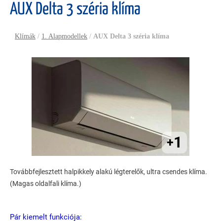
AUX Delta 3 széria klíma
Klímák
/
1. Alapmodellek
/
AUX Delta 3 széria klíma
1
+
Továbbfejlesztett halpikkely alakú légterelők, ultra csendes klíma.
(Magas oldalfali klíma.)
Pár kiemelt funkciója: