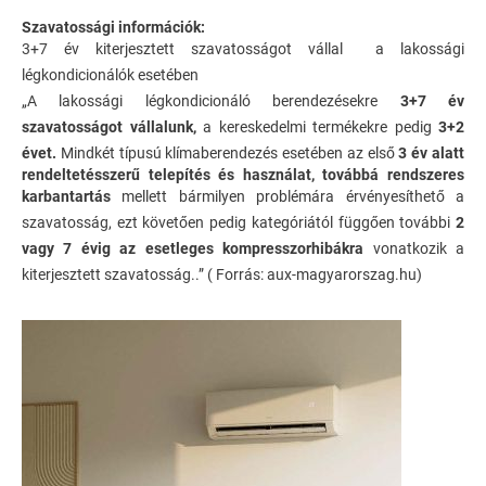
Szavatossági információk:
3+7 év kiterjesztett szavatosságot vállal a lakossági
légkondicionálók esetében
„A lakossági légkondicionáló berendezésekre
3+7 év
szavatosságot vállalunk,
a kereskedelmi termékekre pedig
3+2
évet.
Mindkét típusú klímaberendezés esetében az első
3 év alatt
rendeltetésszerű telepítés és használat, továbbá rendszeres
karbantartás
mellett bármilyen problémára érvényesíthető a
szavatosság, ezt követően pedig kategóriától függően további
2
vagy 7 évig az esetleges kompresszorhibákra
vonatkozik a
kiterjesztett szavatosság..” ( Forrás: aux-magyarorszag.hu)