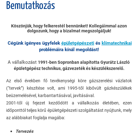
Bemutatkozás
Köszönjük, hogy felkerestél bennünket! Kollegáimmal azon
dolgozunk, hogy a bizalmat megszolgáljuk!
Cégünk igényes ügyfelek
épületgépészeti
és
klímatechnikai
problémáira kínál megoldást!
A vállalkozást
1991-ben Sopronban alapította Gyurátz László
épületgépész technikus, gázvezeték és készülékszerelő.
Az első években fő tevékenységi köre gázszerelési vázlatok
(“tervek”) készítése volt, ami 1995-től kibővült gázkészülékek
beüzemelésével, karbantartásával, javításával.
2001-től új fejezet kezdődött a vállalkozás életében, ezen
időponttól teljes körű épületgépészeti szolgáltatást nyújtunk, mely
az alábbiakat foglalja magába:
Tervezés