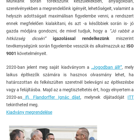
Munkánk során törekszünk készülékekben, anyagokban,
szerelvényekben a megrendelőink igényét, lehetőségeit, valamint a
helyszín adottságait maximálisan figyelembe venni, a rendszert
ennek megfelelően kialakítani, és azt -a későbbiek során is- jó
gazda módjára gondozni, de mivel tudjuk, hogy a
“Jó rabbit a
hitközség dicséri”
igazolással rendelkezünk
miszerint
tevékenységünk során figyelembe vesszük és alkalmazzuk az
ISO
9001
követelményeit.
2020-ban jelent meg saját kiadványom a
„Jogodban áll!”
, mely
laikus építkezők számára is hasznos olvasmány lehet, ha
határozottan és felkészülten szeretnél belevágni az építkezésbe
vagy a felújításba. Majd az a megtiszteltetés ért, hogy elnyertem a
2020-as
ifj. Flandorffer Ignác díjat
, melynek díjátadóját
ITT
tekintheted meg.
Kiadvány megrendelése