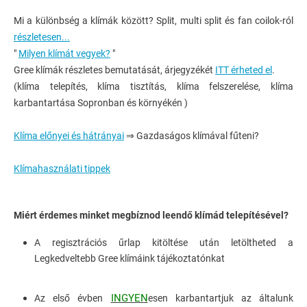
Mi a különbség a klímák között? Split, multi split és fan coilok-ról
részletesen...
"
Milyen klímát vegyek?
"
Gree klímák részletes bemutatását, árjegyzékét
ITT érheted el
.
(klíma telepítés, klíma tisztítás, klíma felszerelése, klíma
karbantartása Sopronban és környékén )
Klíma előnyei és hátrányai
⇒ Gazdaságos klímával fűteni?
Klímahasználati tippek
Miért érdemes minket megbíznod leendő klímád telepítésével?
A regisztrációs űrlap kitöltése után letöltheted a
Legkedveltebb Gree klímáink tájékoztatónkat
INGYEN
Az első évben
esen karbantartjuk az általunk