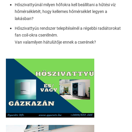
Hőszivattyúnál milyen hőfokra kell beállítani a hűtési víz
hőmérsékletét, hogy kellemes hőmérséklet legyen a
lakásban?
Hőszivattyús rendszer telepítésénél a régebbi radiátorokat
fan coil-okra cserélném.
Van valamilyen hátulütője ennek a cserének?