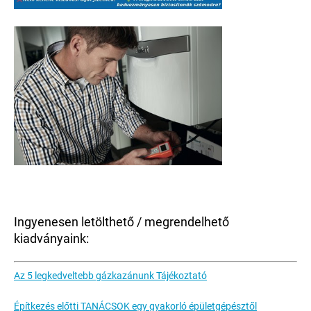
Ingyenesen letölthető / megrendelhető
kiadványaink:
Az 5 legkedveltebb gázkazánunk Tájékoztató
Építkezés előtti TANÁCSOK egy gyakorló épületgépésztől