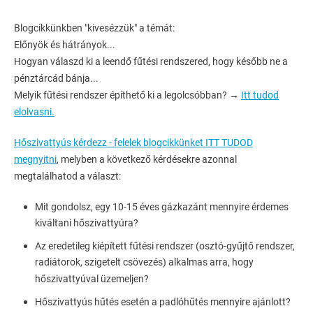
Blogcikkünkben "kivesézzük" a témát:
Előnyök és hátrányok...
Hogyan válaszd ki a leendő fűtési rendszered, hogy később ne a
pénztárcád bánja...
Melyik fűtési rendszer építhető ki a legolcsóbban? →
Itt tudod
elolvasni.
Hőszivattyús kérdezz - felelek blogcikkünket ITT TUDOD
megnyitni
, melyben a következő kérdésekre azonnal
megtalálhatod a választ:
Mit gondolsz, egy 10-15 éves gázkazánt mennyire érdemes
kiváltani hőszivattyúra?
Az eredetileg kiépített fűtési rendszer (osztó-gyűjtő rendszer,
radiátorok, szigetelt csövezés) alkalmas arra, hogy
hőszivattyúval üzemeljen?
Hőszivattyús hűtés esetén a padlóhűtés mennyire ajánlott?