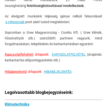
minden nemű munkánkra 25 millió Forint
összeghatárig
felelősségbiztosítással rendelkezünk.
Az elvégzett munkáink teljesség igénye nélküli felsorolását
a referenciák
pont alatt tudod megtekinteni.
Sopronban a Gree Magyarország - Cool4u Kft. ( Gree klímák,
hőszivattyúk stb.) szerződött partnere vagyunk, mind
forgalmazásban, telepítésben és karbantartásban egyaránt.
Kapcsolatfelvételi
űrlapunk:
KAPCSOLATFELVÉTEL
(árajánlat,
karbantartás időpontegyeztetés stb.)
Hibabejelentő
űrlapunk:
HIBABEJELENTÉS
Legolvasottabb blogbejegyzéseink:
Klímatechnika