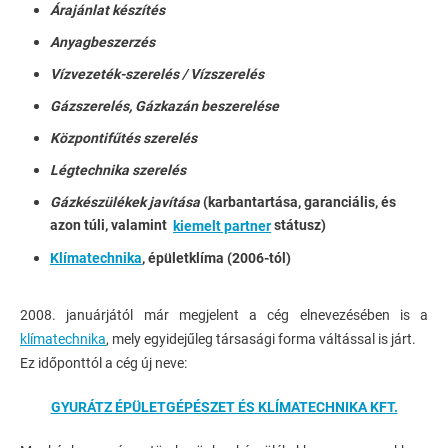
Árajánlat készítés
Anyagbeszerzés
Vízvezeték-szerelés / Vízszerelés
Gázszerelés, Gázkazán beszerelése
Központifűtés szerelés
Légtechnika szerelés
Gázkészülékek javítása
(karbantartása, garanciális, és
azon túli, valamint
státusz)
kiemelt partner
Klímatechnika
, épületklíma (2006-tól)
2008. januárjától már megjelent a cég elnevezésében is a
klímatechnika
, mely egyidejűleg társasági forma váltással is járt.
Ez időponttól a cég új neve:
GYURÁTZ ÉPÜLETGÉPÉSZET ÉS KLÍMATECHNIKA KFT.