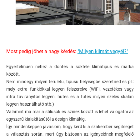
Most pedig jöhet a nagy kérdés:
"Milyen klímát vegyél?"
Egyértelműen nehéz a döntés a sokféle klímatípus és márka
között.
Nem mindegy milyen területű,
típusú helyiségbe szeretnéd és pl.:
mely extra funkiókkal legyen felszerelve (WIFI, vezetékes vagy
infra távirányítós legyen, hűtés és a fűtés milyen széles skálán
legyen használható stb.)
Valamint ma már a stílusok és színek között is lehet válogatni az
egyszerű kialakításútól a design klímákig.
Így mindenképpen javaslom, hogy kérd ki a szakember segítségét
a választás során, mert úgy biztosan az igényeidnek megfelelő