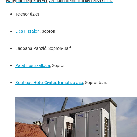
Nagyobb cégeknél végzett klímatechnikai kivitelezéseink:
Telenor üzlet
L és F szalon
, Sopron
Ladoana Panzió, Sopron-Balf
Palatinus szálloda
, Sopron
Boutique Hotel Civitas klímatizálása
, Sopronban.