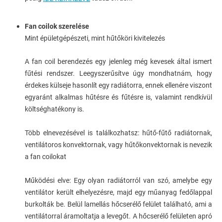
Fan coilok szerelése
Mint épületgépészeti, mint hűtőköri kivitelezés
A fan coil berendezés egy jelenleg még kevesek által ismert
fűtési rendszer. Leegyszerűsítve úgy mondhatnám, hogy
érdekes külseje hasonlít egy radiátorra, ennek ellenére viszont
egyaránt alkalmas hűtésre és fűtésre is, valamint rendkívül
költséghatékony is.
Több elnevezésével is találkozhatsz: hűtő-fűtő radiátornak,
ventilátoros konvektornak, vagy hűtőkonvektornak is nevezik
a fan coilokat
Működési elve: Egy olyan radiátorról van szó, amelybe egy
ventilátor került elhelyezésre, majd egy műanyag fedőlappal
burkolták be. Belül lamellás hőcserélő felület található, ami a
ventilátorral áramoltatja a levegőt. A hőcserélő felületen apró