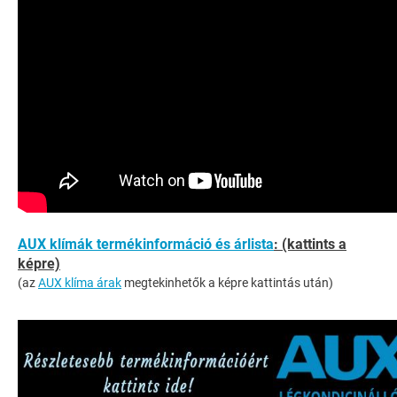
AUX klímák termékinformáció és árlista
: (kattints a
képre)
(az
AUX klíma árak
megtekinhetők a képre kattintás után)