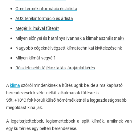
Gree termékinformáció és árlista
AUX terékinformáció és árlista
Megéri klímával fűteni?
Milyen előnyei és hátrányai vannak a klímahasználatnak?
Nagyobb cégeknél végzett klímatechnikai kivitelezéseink
Milyen klímát vegyél?
Részletesebb tájékoztatás, árajánlatkérés
A
klíma
szóról mindenkinek a hűtés ugrik be, de a ma kapható
berendezések kivétel nélkül alkalmasak fűtésre is.
Sőt, +10°C fok körüli külső hőmérsékletnél a leggazdaságosabb
megoldást kínálják.
A legelterjedtebbek, legismertebbek a split klímák, amiknek van
egy kültéri és egy beltéri berendezése.