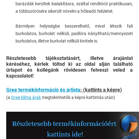
barázdák kerültek kialakításra, ezáltal rendkívül praktikusan,
a többszörösére sikerült növelni a hőleadó felületet.
Bármilyen helyiségbe beszerelhető, mivel létezik fali
burkolatos, burkolat nélküli, padlóra irányítható/mennyezeti
burkolatos, illetve burkolat nélküli kivitele is.
Részletesebb tájékoztatásért, illetve árajánlat
kéréséhez, kérlek töltsd ki az oldal alján található
űrlapot és kollégánk rövidesen felveszi veled a
kapcsolatot!
Gree termékinformáció és árlista
: (kattints a képre)
(a
Gree klíma árak
megtekinhetők a képre kattintás után)