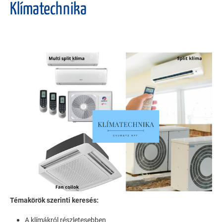
Klímatechnika
Témakörök szerinti keresés:
A klímákról részletesebben