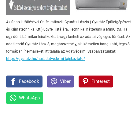
Az űrlap kitöltésével Ön feliratkozik Gyurátz László ( Gyurátz Épületgépészet
és Klímatechnika Kft.) ügyfél listájára. Technikai hátterünk a MiniCRM. Ha
úgy dönt, bármikor leiratkozhat, vagy kérheti az adatai végleges törlését. Az
adatkezelő Gyurátz László, magánszemély, aki közvetlen hangulatú, tegező
formában ír e-maileket. Itt találja az Adatvédelmi Szabályzatunkat:
https://gyuratz.hu/hu/adatvedelmi-tajekoztato/
Facebook
Viber
Pinterest
WhatsApp