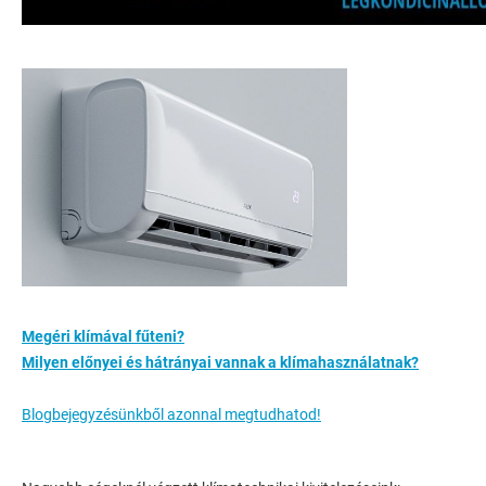
Megéri klímával fűteni?
Milyen előnyei és hátrányai vannak a klímahasználatnak?
Blogbejegyzésünkből azonnal megtudhatod!