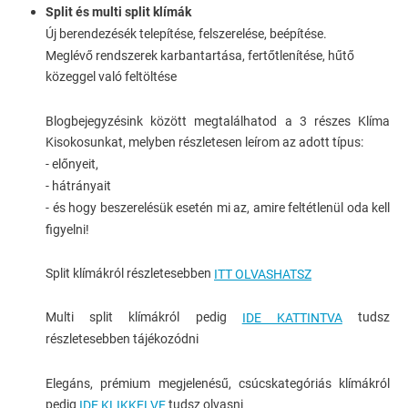
Split és multi split klímák
Új berendezésék telepítése, felszerelése, beépítése.
Meglévő rendszerek karbantartása, fertőtlenítése, hűtő
közeggel való feltöltése
Blogbejegyzésink között megtalálhatod a 3 részes Klíma
Kisokosunkat, melyben részletesen leírom az adott típus:
- előnyeit,
- hátrányait
- és hogy beszerelésük esetén mi az, amire feltétlenül oda kell
figyelni!
Split klímákról részletesebben
ITT OLVASHATSZ
Multi split klímákról pedig
tudsz
IDE KATTINTVA
részletesebben tájékozódni
Elegáns, prémium megjelenésű, csúcskategóriás klímákról
pedig
tudsz olvasni
IDE KLIKKELVE