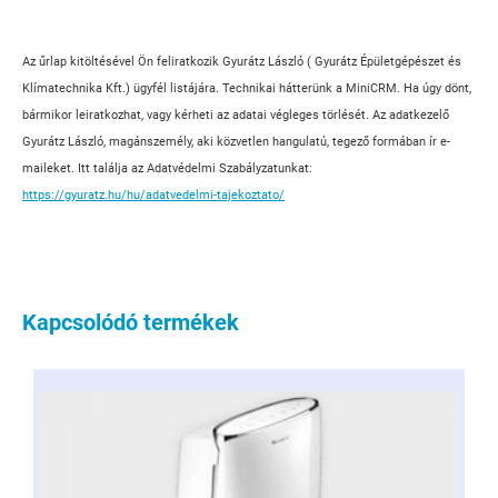
Az űrlap kitöltésével Ön feliratkozik Gyurátz László ( Gyurátz Épületgépészet és
Klímatechnika Kft.) ügyfél listájára. Technikai hátterünk a MiniCRM. Ha úgy dönt,
bármikor leiratkozhat, vagy kérheti az adatai végleges törlését. Az adatkezelő
Gyurátz László, magánszemély, aki közvetlen hangulatú, tegező formában ír e-
maileket. Itt találja az Adatvédelmi Szabályzatunkat:
https://gyuratz.hu/hu/adatvedelmi-tajekoztato/
Kapcsolódó termékek