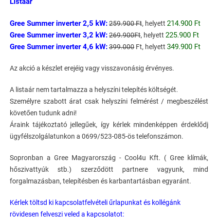
Listaár
Gree Summer inverter 2,5 kW:
214.900 Ft
259.900 Ft
, helyett
Gree Summer inverter 3,2 kW:
225.900 Ft
269.900Ft
, helyett
Gree Summer inverter 4,6 kW:
349.900 Ft
399.000
Ft, helyett
Az akció a készlet erejéig vagy visszavonásig érvényes.
A listaár nem tartalmazza a helyszíni telepítés költségét.
Személyre szabott árat csak helyszíni felmérést / megbeszélést
követően tudunk adni!
Áraink tájékoztató jellegűek, így kérlek mindenképpen érdeklődj
ügyfélszolgálatunkon a 0699/523-085-ös telefonszámon.
Sopronban a Gree Magyarország - Cool4u Kft. ( Gree klímák,
hőszivattyúk stb.) szerződött partnere vagyunk, mind
forgalmazásban, telepítésben és karbantartásban egyaránt.
Kérlek töltsd ki kapcsolatfelvételi űrlapunkat és kollégánk
rövidesen felveszi veled a kapcsolatot: