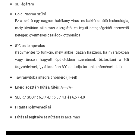
3D légáram
Cold Plasma szűrő
Ez a szűrő egy nagyon hatékony vírus- és baktériumölő technológia,
mely kiválóan alkalmas allergiától és légúti betegségektől szenvedő
betegek, gyermekes családok otthonába
8°C-os temperálás
(fagymentesítő funkció, mely akkor igazán hasznos, ha nyaralókban
vagy üresen hagyott épületekben szeretnénk biztosítani a téli
fagyvédelmet, így állandóan 8°C-on tudja tartani a hőmérsékletet)
Távirányítóba integrált hőmérő (I Feel)
Energiaosztály hűtés/fűtés: A++/A+
SEER / SCOP : 6,8 / 4,1; 6,5 / 4,1 és 6,6 / 4,0
H tarifa igényelhető rá
Fűtés rásegítsére és hűtésre is alkalmas