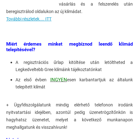
vásárlás és a felszerelés után
beregisztrálod oldalukon az új klímádat.
További részletek.... ITT
Miért érdemes minket megbíznod leendő klímád
telepítésével?
A regisztrációs űrlap kitöltése után letöltheted a
Legkedveltebb Gree klímáink tájékoztatónkat
INGYEN
Az első évben
esen karbantartjuk az általunk
telepített klímát
+ Ügyfélszolgálatunk mindig elérhető telefonon irodánk
nyitvatartási idejében, azontúl pedig üzenetrögzítőnkön is
hagyhatsz üzenetet, melyet a következő munkanapon
meghallgatunk és visszahívunk!