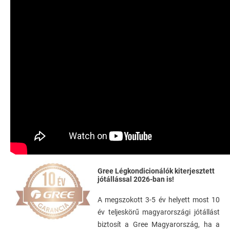
Gree Légkondicionálók kiterjesztett
jótállással 2026-ban is!
A megszokott 3-5 év helyett most 10
év teljeskörű magyarországi jótállást
biztosít a Gree Magyarország, ha a