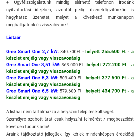
+ Ügyfélszolgálatunk mindig elérhető telefonon irodánk
nyitvatartási idejében, azontúl pedig üzenetrögzítőnkön is
hagyhatsz üzenetet, melyet a következő munkanapon
meghallgatunk és visszahívunk!
Listaár
Gree Smart One 2,7 kW:
helyett 255.600 Ft - a
340.700Ft -
készlet erejéig vagy visszavonásig
Gree Smart One 3,51 kW:
helyett 272.200 Ft - a
363.000 Ft -
készlet erejéig vagy visszavonásig
Gree Smart One 5,3 kW:
helyett 377.600 Ft - a
503.400 Ft -
készlet erejéig vagy visszavonásig
Gree Smart One 6,5 kW:
helyett 434.700 Ft - a
579.600 Ft -
készlet erejéig vagy visszavonásig
A listaár nem tartalmazza a helyszíni telepítés költségét.
Személyre szabott árat csak helyszíni felmérést / megbeszélést
követően tudunk adni!
Áraink tájékoztató jellegűek, így kérlek mindenképpen érdeklődj