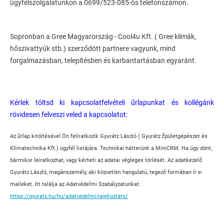
ügyfélszolgálatunkon a 0699/523-085-ös telefonszámon.
Sopronban a Gree Magyarország - Cool4u Kft. ( Gree klímák,
hőszivattyúk stb.) szerződött partnere vagyunk, mind
forgalmazásban, telepítésben és karbantartásban egyaránt.
Kérlek töltsd ki kapcsolatfelvételi űrlapunkat és kollégánk
rövidesen felveszi veled a kapcsolatot:
Az űrlap kitöltésével Ön feliratkozik Gyurátz László ( Gyurátz Épületgépészet és
Klímatechnika Kft.) ügyfél listájára. Technikai hátterünk a MiniCRM. Ha úgy dönt,
bármikor leiratkozhat, vagy kérheti az adatai végleges törlését. Az adatkezelő
Gyurátz László, magánszemély, aki közvetlen hangulatú, tegező formában ír e-
maileket. Itt találja az Adatvédelmi Szabályzatunkat:
https://gyuratz.hu/hu/adatvedelmi-tajekoztato/