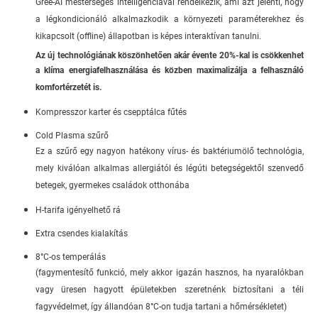
Gree-AI mesterséges intelligenciával rendelkezik, ami azt jelenti, hogy
a légkondicionáló alkalmazkodik a környezeti paraméterekhez és
kikapcsolt (offline) állapotban is képes interaktívan tanulni.
Az új technológiának köszönhetően akár évente 20%-kal is csökkenhet
a klíma energiafelhasználása és közben maximalizálja a felhasználó
komfortérzetét is.
Kompresszor karter és csepptálca fűtés
Cold Plasma szűrő
Ez a szűrő egy nagyon hatékony vírus- és baktériumölő technológia,
mely kiválóan alkalmas allergiától és légúti betegségektől szenvedő
betegek, gyermekes családok otthonába
H-tarifa igényelhető rá
Extra csendes kialakítás
8°C-os temperálás
(fagymentesítő funkció, mely akkor igazán hasznos, ha nyaralókban
vagy üresen hagyott épületekben szeretnénk biztosítani a téli
fagyvédelmet, így állandóan 8°C-on tudja tartani a hőmérsékletet)