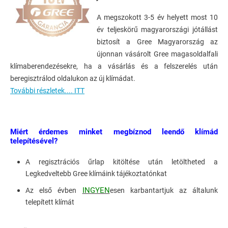
A megszokott 3-5 év helyett most 10
év teljeskörű magyarországi jótállást
biztosít a Gree Magyarország az
újonnan vásárolt Gree magasoldalfali
klímaberendezésekre, ha a vásárlás és a felszerelés után
beregisztrálod oldalukon az új klímádat.
További részletek.... ITT
Miért érdemes minket megbíznod leendő klímád
telepítésével?
A regisztrációs űrlap kitöltése után letöltheted a
Legkedveltebb Gree klímáink tájékoztatónkat
INGYEN
Az első évben
esen karbantartjuk az általunk
telepített klímát