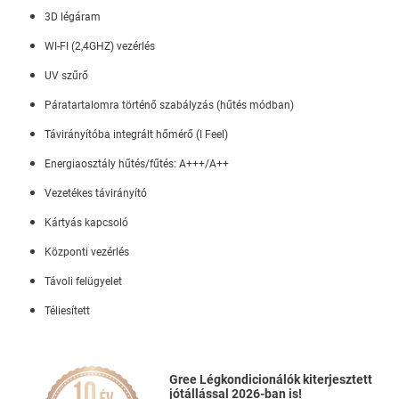
3D légáram
WI-FI (2,4GHZ) vezérlés
UV szűrő
Páratartalomra történő szabályzás (hűtés módban)
Távirányítóba integrált hőmérő (I Feel)
Energiaosztály hűtés/fűtés: A+++/A++
Vezetékes távirányító
Kártyás kapcsoló
Központi vezérlés
Távoli felügyelet
Téliesített
Gree Légkondicionálók kiterjesztett
jótállással 2026-ban is!