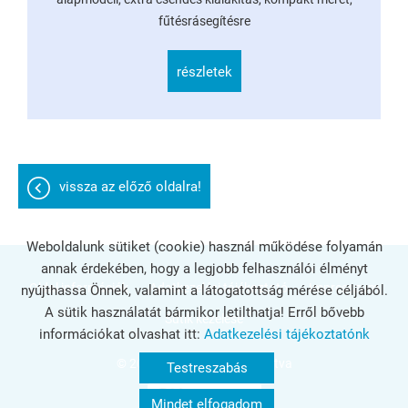
fűtésrásegítésre
részletek
vissza az előző oldalra!
Weboldalunk sütiket (cookie) használ működése folyamán
annak érdekében, hogy a legjobb felhasználói élményt
Oldal információk
Adatkezelési tájékoztató
Impresszum
nyújthassa Önnek, valamint a látogatottság mérése céljából.
A sütik használatát bármikor letilthatja! Erről bővebb
Sütik kezelése
információkat olvashat itt:
Adatkezelési tájékoztatónk
© 2026 - Minden jog fenntartva
Testreszabás
Mindet elfogadom