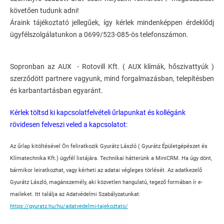
követően tudunk adni!
Áraink tájékoztató jellegűek, így kérlek mindenképpen érdeklődj
ügyfélszolgálatunkon a 0699/523-085-ös telefonszámon.
Sopronban az AUX - Rotovill Kft. ( AUX klímák, hőszivattyúk )
szerződött partnere vagyunk, mind forgalmazásban, telepítésben
és karbantartásban egyaránt.
Kérlek töltsd ki kapcsolatfelvételi űrlapunkat és kollégánk
rövidesen felveszi veled a kapcsolatot:
Az űrlap kitöltésével Ön feliratkozik Gyurátz László ( Gyurátz Épületgépészet és
Klímatechnika Kft.) ügyfél listájára. Technikai hátterünk a MiniCRM. Ha úgy dönt,
bármikor leiratkozhat, vagy kérheti az adatai végleges törlését. Az adatkezelő
Gyurátz László, magánszemély, aki közvetlen hangulatú, tegező formában ír e-
maileket. Itt találja az Adatvédelmi Szabályzatunkat:
https://gyuratz.hu/hu/adatvedelmi-tajekoztato/