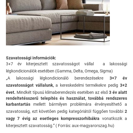
Szavatossági információk:
3+7 év kiterjesztett szavatosságot vállal a lakossági
légkondicionálók esetében (Gamma, Delta, Omega, Sigma)
„A lakossági légkondicionáló berendezésekre
3+7 év
szavatosságot vállalunk,
a kereskedelmi termékekre pedig
3+2
évet.
Mindkét típusú klímaberendezés esetében az első
3 év alatt
rendeltetésszerű telepítés és használat, továbbá rendszeres
karbantartás
mellett bármilyen problémára érvényesíthető a
szavatosság, ezt követően pedig kategóriától függően további
2
vagy 7 évig az esetleges kompresszorhibákra
vonatkozik a
kiterjesztett szavatosság.” ( Forrás: aux-magyarorszag.hu)