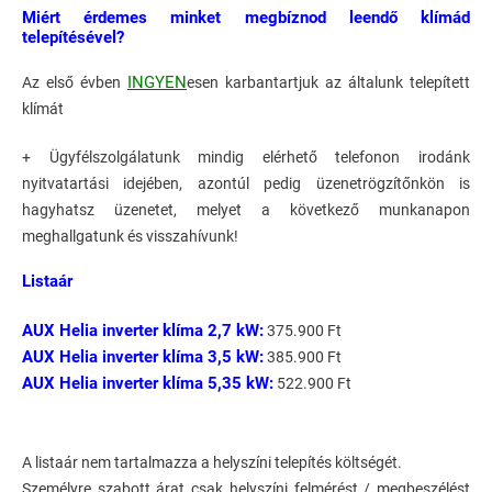
Miért érdemes minket megbíznod leendő klímád
telepítésével?
INGYEN
Az első évben
esen karbantartjuk az általunk telepített
klímát
+ Ügyfélszolgálatunk mindig elérhető telefonon irodánk
nyitvatartási idejében, azontúl pedig üzenetrögzítőnkön is
hagyhatsz üzenetet, melyet a következő munkanapon
meghallgatunk és visszahívunk!
Listaár
AUX Helia inverter klíma 2,7 kW:
375.900 Ft
AUX Helia inverter klíma 3,5 kW:
385.900 Ft
AUX Helia inverter klíma 5,35 kW:
522.900 Ft
A listaár nem tartalmazza a helyszíni telepítés költségét.
Személyre szabott árat csak helyszíni felmérést / megbeszélést