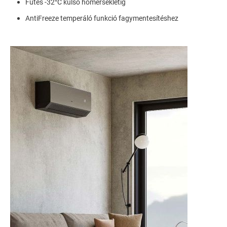
Fűtés -32°C külső hőmérsékletig
AntiFreeze temperáló funkció fagymentesítéshez