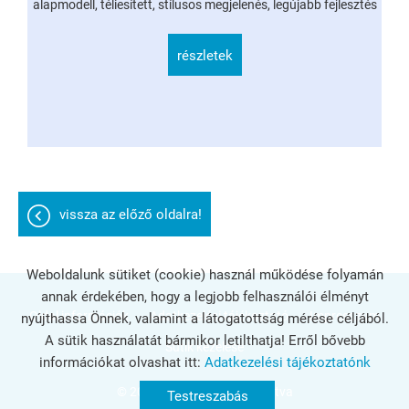
alapmodell, téliesített, stílusos megjelenés, legújabb fejlesztés
részletek
vissza az előző oldalra!
Weboldalunk sütiket (cookie) használ működése folyamán
annak érdekében, hogy a legjobb felhasználói élményt
Oldal információk
Adatkezelési tájékoztató
Impresszum
nyújthassa Önnek, valamint a látogatottság mérése céljából.
A sütik használatát bármikor letilthatja! Erről bővebb
Sütik kezelése
információkat olvashat itt:
Adatkezelési tájékoztatónk
© 2026 - Minden jog fenntartva
Testreszabás