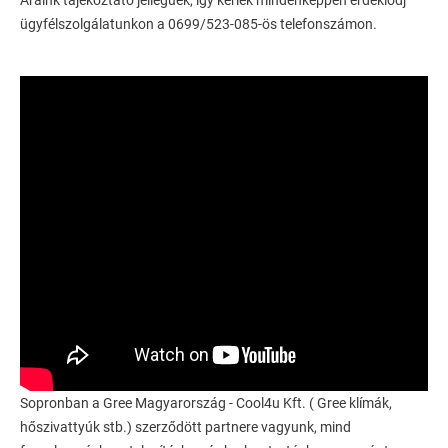
Áraink tájékoztató jellegűek, így kérlek mindenképpen érdeklődj
ügyfélszolgálatunkon a 0699/523-085-ös telefonszámon.
Sopronban a Gree Magyarország - Cool4u Kft. ( Gree klímák,
hőszivattyúk stb.) szerződött partnere vagyunk, mind