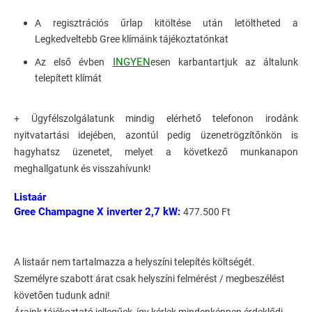
A regisztrációs űrlap kitöltése után letöltheted a
Legkedveltebb Gree klímáink tájékoztatónkat
INGYEN
Az első évben
esen karbantartjuk az általunk
telepített klímát
+ Ügyfélszolgálatunk mindig elérhető telefonon irodánk
nyitvatartási idejében, azontúl pedig üzenetrögzítőnkön is
hagyhatsz üzenetet, melyet a következő munkanapon
meghallgatunk és visszahívunk!
Listaár
Gree Champagne X inverter 2,7 kW:
477.500 Ft
A listaár nem tartalmazza a helyszíni telepítés költségét.
Személyre szabott árat csak helyszíni felmérést / megbeszélést
követően tudunk adni!