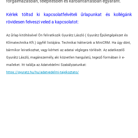
forgalmazásban, telepítésben és karbantartásban egyaránt.
Kérlek töltsd ki kapcsolatfelvételi űrlapunkat és kollégánk
rövidesen felveszi veled a kapcsolatot:
Az űrlap kitöltésével Ön feliratkozik Gyurátz László ( Gyurátz Épületgépészet és
Klímatechnika Kft.) ügyfél listájára. Technikai hátterünk a MiniCRM. Ha úgy dönt,
bármikor leiratkozhat, vagy kérheti az adatai végleges törlését. Az adatkezelő
Gyurátz László, magánszemély, aki közvetlen hangulatú, tegező formában ír e-
maileket. Itt találja az Adatvédelmi Szabályzatunkat:
https://gyuratz.hu/hu/adatvedelmi-tajekoztato/
#gyuratz #klíma #sopron #klímaszerelés #gyurátz #épületgépészet #greeklíma
#klímagarancia #greesilverx #kópházaklíma #nagycenkklíma #fertődklíma
#sopronklíma #peresztegklíma #harkaklíma