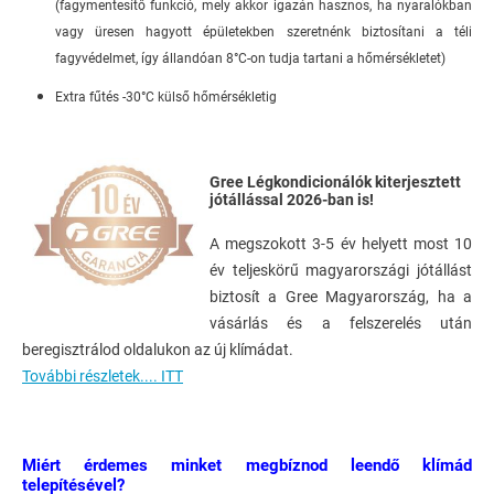
(fagymentesítő funkció, mely akkor igazán hasznos, ha nyaralókban
vagy üresen hagyott épületekben szeretnénk biztosítani a téli
fagyvédelmet, így állandóan 8°C-on tudja tartani a hőmérsékletet)
Extra fűtés -30°C külső hőmérsékletig
Gree Légkondicionálók kiterjesztett
jótállással 2026-ban is!
A megszokott 3-5 év helyett most 10
év teljeskörű magyarországi jótállást
biztosít a Gree Magyarország, ha a
vásárlás és a felszerelés után
beregisztrálod oldalukon az új klímádat.
További részletek.... ITT
Miért érdemes minket megbíznod leendő klímád
telepítésével?