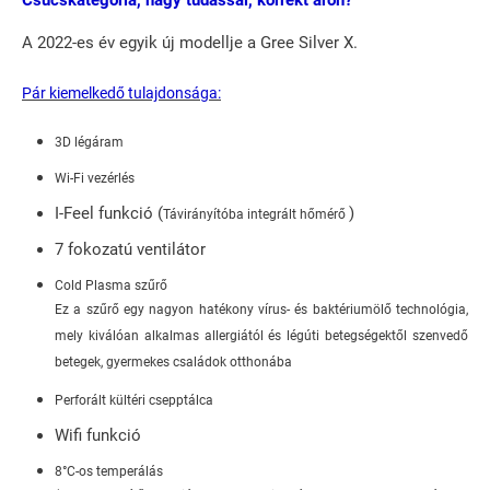
Csúcskategória, nagy tudással, korrekt áron?
A 2022-es év egyik új modellje a Gree Silver X.
Pár kiemelkedő tulajdonsága:
3D légáram
Wi-Fi vezérlés
I-Feel funkció (
)
Távirányítóba integrált hőmérő
7 fokozatú ventilátor
Cold Plasma szűrő
Ez a szűrő egy nagyon hatékony vírus- és baktériumölő technológia,
mely kiválóan alkalmas allergiától és légúti betegségektől szenvedő
betegek, gyermekes családok otthonába
Perforált kültéri csepptálca
Wifi funkció
8°C-os temperálás