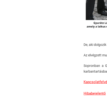
De, aki dolgozi
Az elvégzett mu
Sopronban a Gr
karbantartásba
Kapcsolatfelvé
Hibabejelentő