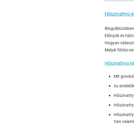
Hőszivattyú 
Blogcikkünkben 
Előnyök és hátr
Hogyan válaszd 
Melyik fűtési r
Hőszivattyús ké
Mit gondol
Az eredetil
Hőszivatty
Hőszivattyú
Hőszivattyú
Van valami