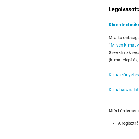
Legolvasott
Klímatechnik
Mi a különbség a
"
Milyen klímát 
Gree klímák rés
(klíma telepítés
Klíma előnyei é
Klímahasználati
Miért érdemes 
A regisztrá