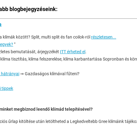
abb blogbejegyzéseink:
a
 klímák között? Split, multi split és fan coilok-ról
részletesen...
vegyek?
"
zletes bemutatását, árjegyzékét
ITT érheted el
.
, klíma tisztítás, klíma felszerelése, klíma karbantartása Sopronban és kö
s hátrányai
⇒ Gazdaságos klímával fűteni?
 tippek
minket megbíznod leendő klímád telepítésével?
ciós űrlap kitöltése után letöltheted a Legkedveltebb Gree klímáink tájék