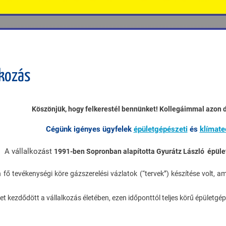
kozás
Köszönjük, hogy felkerestél bennünket! Kollegáimmal azon 
Cégünk igényes ügyfelek
épületgépészeti
és
klímate
A vállalkozást
1991-ben Sopronban alapította Gyurátz László épüle
 fő tevékenységi köre gázszerelési vázlatok (“tervek”) készítése volt, 
zet kezdődött a vállalkozás életében, ezen időponttól teljes körű épületg