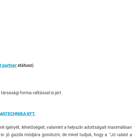
Mérés
Vállalatok/
Önkormányzatok
Ingyenes Hírlevél
t partner
státusz)
Partnerek
Referenciák
 társasági forma váltással is járt.
Egy Kis Hasznos...
MATECHNIKA KFT.
igényét, lehetőségeit, valamint a helyszín adottságait maximálisan
Egy Kis Lazítás...
n is- jó gazda módjára gondozni, de mivel tudjuk, hogy a
“Jó rabbit a