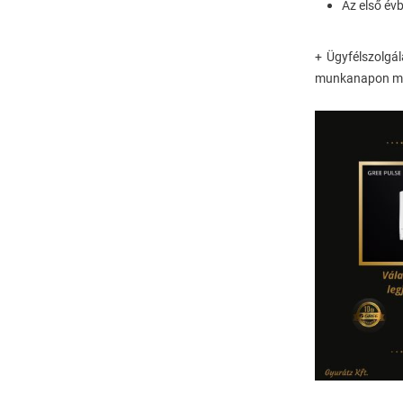
Az első év
+ Ügyfélszolgál
munkanapon meg