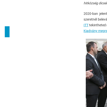
hitközség dicsér
2020-ban jele
szeretnél belev
ITT
tekintheted
Kiadvány megre