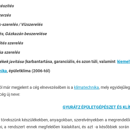
készítés
erzés
-szerelés / Vízszerelés
és, Gázkazán beszerelése
tés szerelés
a szerelés
ékek javítása
(karbantartása, garanciális, és azon túli, valamint
kiemel
nika
, épületklíma (2006-tól)
ól már megjelent a cég elnevezésében is a
klímatechnika
, mely egyidejűleg
cég új neve:
GYURÁTZ ÉPÜLETGÉPÉSZET ÉS KLÍ
örekszünk készülékekben, anyagokban, szerelvényekben a megrendelőink 
i, a rendszert ennek megfelelően kialakítani, és azt -a későbbiek sorá