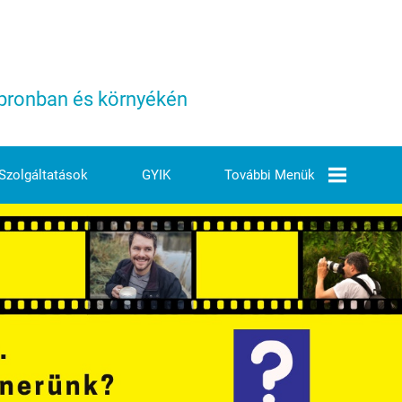
Sopronban és környékén
Szolgáltatások
GYIK
További Menük
Árjegyzék
Elérhetőségeink
Ezek Vagyunk Mi