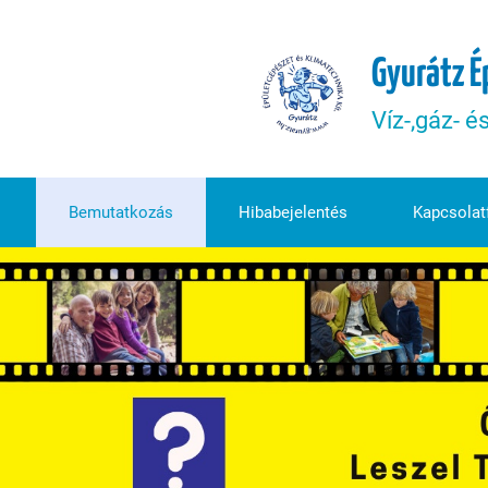
Gyurátz É
Víz-,gáz- é
Bemutatkozás
Hibabejelentés
Kapcsolatf