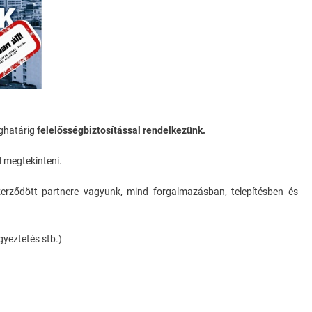
eghatárig
felelősségbiztosítással rendelkezünk.
 megtekinteni.
erződött partnere vagyunk, mind forgalmazásban, telepítésben és
gyeztetés stb.)