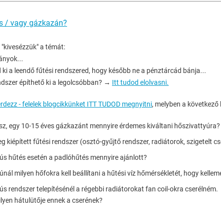
és / vagy gázkazán?
"kivesézzük" a témát:
ányok...
ki a leendő fűtési rendszered, hogy később ne a pénztárcád bánja...
endszer építhető ki a legolcsóbban? →
Itt tudod elolvasni.
rdezz - felelek blogcikkünket ITT TUDOD megnyitni
, melyben a következő
sz, egy 10-15 éves gázkazánt mennyire érdemes kiváltani hőszivattyúra?
eg kiépített fűtési rendszer (osztó-gyűjtő rendszer, radiátorok, szigetelt
ús hűtés esetén a padlóhűtés mennyire ajánlott?
nál milyen hőfokra kell beállítani a hűtési víz hőmérsékletét, hogy kell
s rendszer telepítésénél a régebbi radiátorokat fan coil-okra cserélném.
lyen hátulütője ennek a cserének?