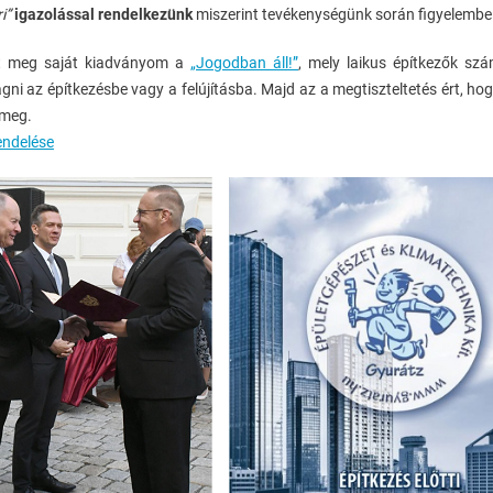
i”
igazolással rendelkezünk
miszerint tevékenységünk során figyelembe
nt meg saját kiadványom a
„Jogodban áll!”
, mely laikus építkezők sz
ágni az építkezésbe vagy a felújításba. Majd az a megtiszteltetés ért, h
 meg.
ndelése