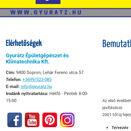
Elérhetőségek
Bemutat
Gyurátz Épületgépészet és
Klímatechnika Kft.
Cím:
9400 Sopron, Lehár Ferenc utca 57.
Telefon:
+3699/523-085
E-mail:
info@gyuratz.hu
Irodánk nyitvatartása:
Hétfő - Péntek 8:00-
15:00
Az első években
javításával.
2001-től új feje
Tervezés