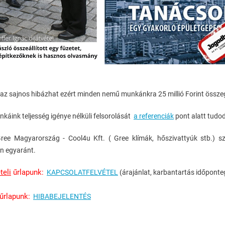
k az sajnos hibázhat ezért minden nemű munkánkra 25 millió Forint össz
nkáink teljesség igénye nélküli felsorolását
a referenciák
pont alatt tudod
ee Magyarország - Cool4u Kft. ( Gree klímák, hőszivattyúk stb.) sz
n egyaránt.
teli
űrlapunk:
KAPCSOLATFELVÉTEL
(árajánlat, karbantartás időponte
űrlapunk:
HIBABEJELENTÉS