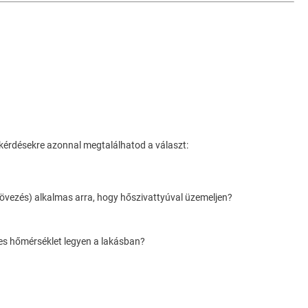
 kérdésekre azonnal megtalálhatod a választ:
 csövezés) alkalmas arra, hogy hőszivattyúval üzemeljen?
emes hőmérséklet legyen a lakásban?