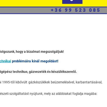
Épületgépészeti
Kivitelezések
Klímatechnika
Klíma
Karbantartás,
Fertőtlenítés
dolgozunk, hogy a bizalmat megszolgáljuk!
chnikai
problémáira kínál megoldást!
Hőszivattyúk
tgépész technikus, gázvezeték és készülékszerelő.
Üzemeltetés És
ami 1995-től kibővült gázkészülékek beüzemelésével, karbantartásával,
Karbantartás
épészeti szolgáltatást nyújtunk, mely az alábbiakat foglalja magába:
Elégedettség