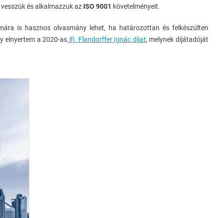
 vesszük és alkalmazzuk az
ISO 9001
követelményeit.
Munkatársnak
Jelentkezés
ámára is hasznos olvasmány lehet, ha határozottan és felkészülten
ogy elnyertem a 2020-as
ifj. Flandorffer Ignác díjat
, melynek díjátadóját
Könyvajánló
Média
Szerepléseink
ÁSZF