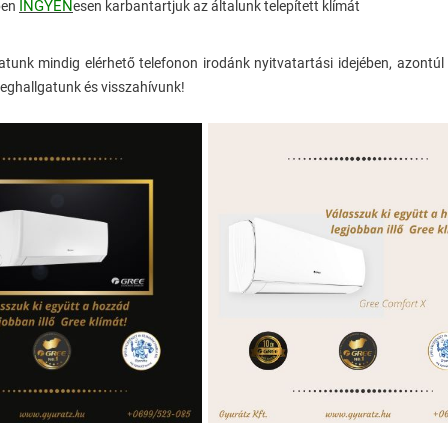
INGYEN
ben
esen karbantartjuk az általunk telepített klímát
atunk mindig elérhető telefonon irodánk nyitvatartási idejében, azontú
hallgatunk és visszahívunk!