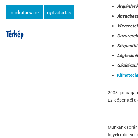
Árajánlat 
munkatársaink
nyitvatartás
Anyagbesz
Vízvezeték
Térkép
Gázszerel
Központifű
Légtechnik
Gázkészül
Klímatech
2008. januárját
Ez időponttól a 
Munkánk során t
figyelembe venn