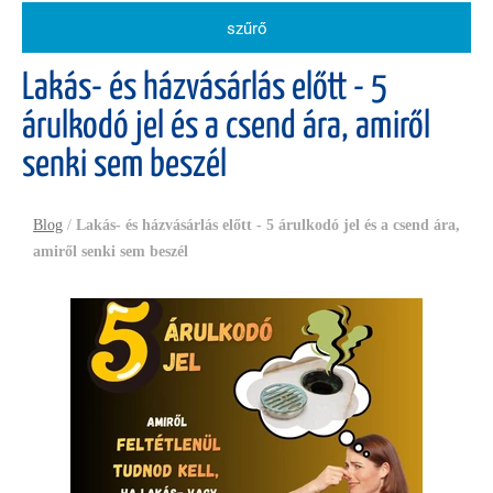
szűrő
Lakás- és házvásárlás előtt - 5
árulkodó jel és a csend ára, amiről
senki sem beszél
Blog
/
Lakás- és házvásárlás előtt - 5 árulkodó jel és a csend ára,
amiről senki sem beszél