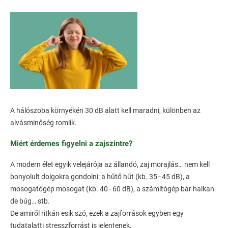
A hálószoba környékén 30 dB alatt kell maradni, különben az
alvásminőség romlik.
Miért érdemes figyelni a zajszintre?
A modern élet egyik velejárója az állandó, zaj morajlás… nem kell
bonyolult dolgokra gondolni: a hűtő hűt (kb. 35–45 dB), a
mosogatógép mosogat (kb. 40–60 dB), a számítógép bár halkan
de búg… stb.
De amiről ritkán esik szó, ezek a zajforrások egyben egy
tudatalatti stresszforrást is jelentenek.