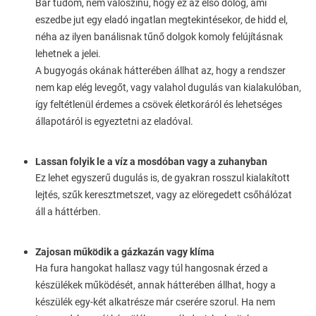
Bár tudom, nem valószínű, hogy ez az első dolog, ami
eszedbe jut egy eladó ingatlan megtekintésekor, de hidd el,
néha az ilyen banálisnak tűnő dolgok komoly felújításnak
lehetnek a jelei.
A bugyogás okának hátterében állhat az, hogy a rendszer
nem kap elég levegőt, vagy valahol dugulás van kialakulóban,
így feltétlenül érdemes a csövek életkoráról és lehetséges
állapotáról is egyeztetni az eladóval.
Lassan folyik le a víz a mosdóban vagy a zuhanyban
Ez lehet egyszerű dugulás is, de gyakran rosszul kialakított
lejtés, szűk keresztmetszet, vagy az elöregedett csőhálózat
áll a háttérben.
Zajosan működik a gázkazán vagy klíma
Ha fura hangokat hallasz vagy túl hangosnak érzed a
készülékek működését, annak hátterében állhat, hogy a
készülék egy-két alkatrésze már cserére szorul. Ha nem