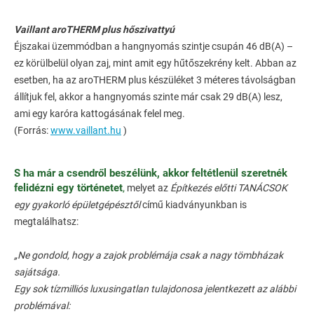
Vaillant aroTHERM plus hőszivattyú
Éjszakai üzemmódban a hangnyomás szintje csupán 46 dB(A) –
ez körülbelül olyan zaj, mint amit egy hűtőszekrény kelt. Abban az
esetben, ha az aroTHERM plus készüléket 3 méteres távolságban
állítjuk fel, akkor a hangnyomás szinte már csak 29 dB(A) lesz,
ami egy karóra kattogásának felel meg.
(Forrás:
www.vaillant.hu
)
S ha már a csendről beszélünk, akkor feltétlenül szeretnék
felidézni egy történetet
,
melyet az
Építkezés előtti TANÁCSOK
egy gyakorló épületgépésztől
című kiadványunkban is
megtalálhatsz:
„Ne gondold, hogy a zajok problémája csak a nagy tömbházak
sajátsága.
Egy sok tízmilliós luxusingatlan tulajdonosa jelentkezett az alábbi
problémával: