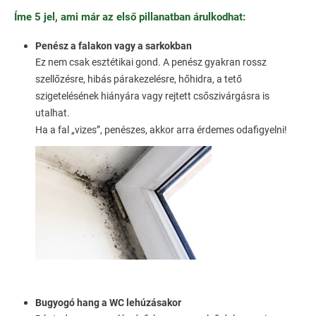
Íme 5 jel, ami már az első pillanatban árulkodhat:
Penész a falakon vagy a sarkokban
Ez nem csak esztétikai gond. A penész gyakran rossz
szellőzésre, hibás párakezelésre, hőhidra, a tető
szigetelésének hiányára vagy rejtett csőszivárgásra is
utalhat.
Ha a fal „vizes”, penészes, akkor arra érdemes odafigyelni!
Bugyogó hang a WC lehúzásakor