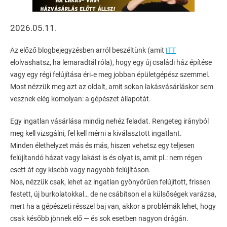
2026.05.11.
Az előző blogbejegyzésben arról beszéltünk (amit
ITT
elolvashatsz, ha lemaradtál róla), hogy egy új családi ház építése
vagy egy régi felújítása éri‑e meg jobban épületgépész szemmel.
Most nézzük meg azt az oldalt, amit sokan lakásvásárláskor sem
vesznek elég komolyan: a gépészet állapotát.
Egy ingatlan vásárlása mindig nehéz feladat. Rengeteg irányból
meg kell vizsgálni, fel kell mérni a kiválasztott ingatlant.
Minden élethelyzet más és más, hiszen vehetsz egy teljesen
felújítandó házat vagy lakást is és olyat is, amit pl.: nem régen
esett át egy kisebb vagy nagyobb felújításon.
Nos, nézzük csak, lehet az ingatlan gyönyörűen felújított, frissen
festett, új burkolatokkal… de ne csábítson el a külsőségek varázsa,
mert ha a gépészeti résszel baj van, akkor a problémák lehet, hogy
csak később jönnek elő — és sok esetben nagyon drágán.