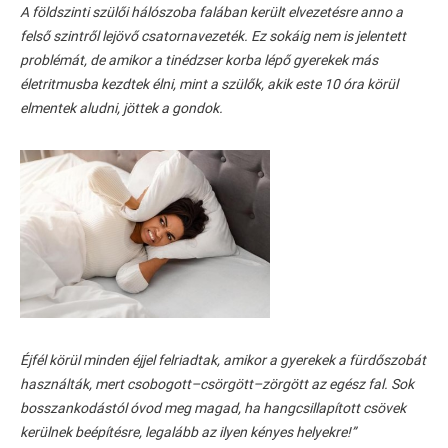
A földszinti szülői hálószoba falában került elvezetésre anno a
felső szintről lejövő csatornavezeték. Ez sokáig nem is jelentett
problémát, de amikor a tinédzser korba lépő gyerekek más
életritmusba kezdtek élni, mint a szülők, akik este 10 óra körül
elmentek aludni, jöttek a gondok.
Éjfél körül minden éjjel felriadtak, amikor a gyerekek a fürdőszobát
használták, mert csobogott–csörgött–zörgött az egész fal. Sok
bosszankodástól óvod meg magad, ha hangcsillapított csövek
kerülnek beépítésre, legalább az ilyen kényes helyekre!”