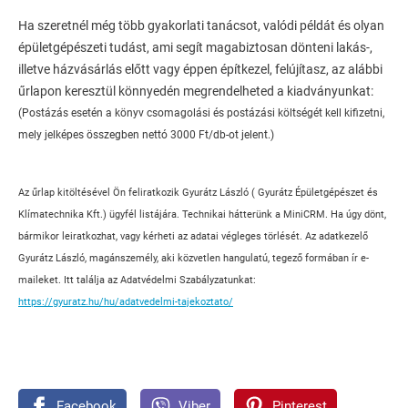
Ha szeretnél még több gyakorlati tanácsot, valódi példát és olyan
épületgépészeti tudást, ami segít magabiztosan dönteni lakás-,
illetve házvásárlás előtt vagy éppen építkezel, felújítasz, az alábbi
űrlapon keresztül könnyedén megrendelheted a kiadványunkat:
(Postázás esetén a könyv csomagolási és postázási költségét kell kifizetni,
mely jelképes összegben nettó 3000 Ft/db-ot jelent.)
Az űrlap kitöltésével Ön feliratkozik Gyurátz László ( Gyurátz Épületgépészet és
Klímatechnika Kft.) ügyfél listájára. Technikai hátterünk a MiniCRM. Ha úgy dönt,
bármikor leiratkozhat, vagy kérheti az adatai végleges törlését. Az adatkezelő
Gyurátz László, magánszemély, aki közvetlen hangulatú, tegező formában ír e-
maileket. Itt találja az Adatvédelmi Szabályzatunkat:
https://gyuratz.hu/hu/adatvedelmi-tajekoztato/
Facebook
Viber
Pinterest