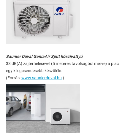
Saunier Duval GeniaAir Split hőszivattyú
33 dB(A) zajterhelésével (5 méteres távolságból mérve) a piac
egyik legcsendesebb készüléke
(Forrás:
www.saunierduval.hu
)