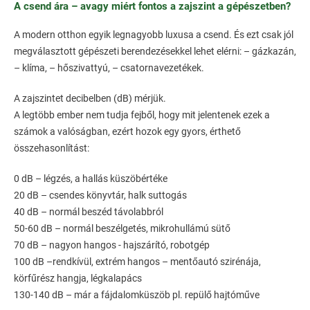
A csend ára – avagy miért fontos a zajszint a gépészetben?
A modern otthon egyik legnagyobb luxusa a csend. És ezt csak jól
megválasztott gépészeti berendezésekkel lehet elérni: – gázkazán,
– klíma, – hőszivattyú, – csatornavezetékek.
A zajszintet decibelben (dB) mérjük.
A legtöbb ember nem tudja fejből, hogy mit jelentenek ezek a
számok a valóságban, ezért hozok egy gyors, érthető
összehasonlítást:
0 dB – légzés, a hallás küszöbértéke
20 dB – csendes könyvtár, halk suttogás
40 dB – normál beszéd távolabbról
50-60 dB – normál beszélgetés, mikrohullámú sütő
70 dB – nagyon hangos - hajszárító, robotgép
100 dB –rendkívül, extrém hangos – mentőautó szirénája,
körfűrész hangja, légkalapács
130-140 dB – már a fájdalomküszöb pl. repülő hajtóműve