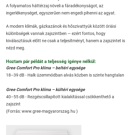
A folyamatos háttérzaj növeli a fáradékonyságot, az
ingerlékenységet, egyszerűen nem engedi pihenni az agyat.
A modern klímák, gázkazánok és hőszivattyúk között óriási
különbségek vannak zajszintben — ezért fontos, hogy
kiválasztásuk előtt ne csak a teljesítményt, hanem a zajszintet is
nézd meg.
Hoztam pár példát a teljesség igénye nélkül:
Gree Comfort Pro klíma – beltéri egysége
18–39 dB - Halk üzemmódban alvás közben is szinte hangtalan
Gree Comfort Pro klíma – kültéri egysége
40–55 dB - Rezgéscsillapított kialakítással csökkenthető a
zajszint
(Forrás: www.gree-magyarorszag.hu )