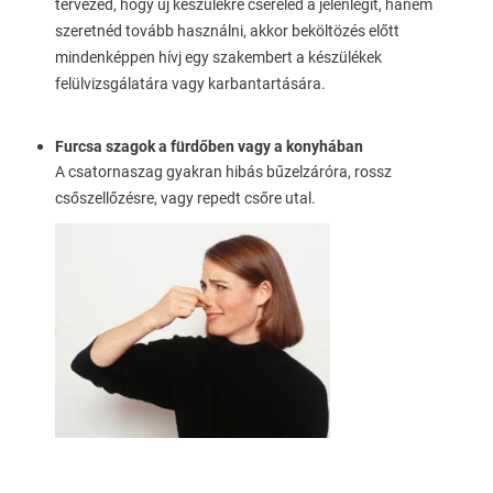
tervezed, hogy új készülékre cseréled a jelenlegit, hanem
szeretnéd tovább használni, akkor beköltözés előtt
mindenképpen hívj egy szakembert a készülékek
felülvizsgálatára vagy karbantartására.
Furcsa szagok a fürdőben vagy a konyhában
A csatornaszag gyakran hibás bűzelzáróra, rossz
csőszellőzésre, vagy repedt csőre utal.