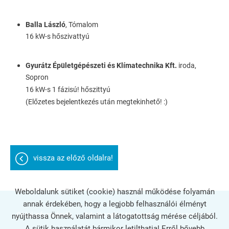
Balla László
, Tómalom
16 kW-s hőszivattyú
Gyurátz Épületgépészeti és Klímatechnika Kft.
iroda,
Sopron
16 kW-s 1 fázisú! hőszittyú
(Előzetes bejelentkezés után megtekinhető! :)
vissza az előző oldalra!
Weboldalunk sütiket (cookie) használ működése folyamán
annak érdekében, hogy a legjobb felhasználói élményt
Oldal információk
Adatkezelési tájékoztató
Impresszum
nyújthassa Önnek, valamint a látogatottság mérése céljából.
A sütik használatát bármikor letilthatja! Erről bővebb