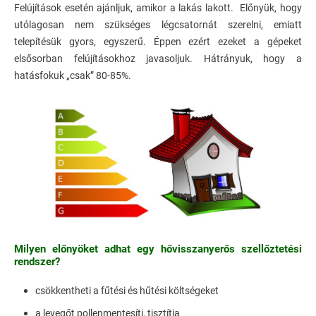
Felújítások esetén ajánljuk, amikor a lakás lakott. Előnyük, hogy
utólagosan nem szükséges légcsatornát szerelni, emiatt
telepítésük gyors, egyszerű. Éppen ezért ezeket a gépeket
elsősorban felújításokhoz javasoljuk. Hátrányuk, hogy a
hatásfokuk „csak” 80-85%.
Milyen előnyöket adhat egy hővisszanyerős szellőztetési
rendszer?
csökkentheti a fűtési és hűtési költségeket
a levegőt pollenmentesíti, tisztítja