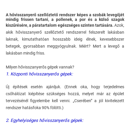
A hővisszanyerő szellőztető rendszer képes a szobák levegőjét
mindig frissen tartani, a pollenek, a por és a külső szagok
kiszűrésére, a páratartalom egészséges szinten tartására.
Azok,
akik hővisszanyerő szellőztető rendszerrel felszerelt lakásban
laknak, kimutathatóan hosszabb ideig élnek, kevesebbszer
betegek, gyorsabban meggyógyulnak. Miért? Mert a levegő a
lakásban mindig friss.
Milyen hővisszanyerős gépek vannak?
1. Központi hővisszanyerős gépek:
Új építések esetén ajánljuk. (Ennek oka, hogy terjedelmes
csőhálózat kiépítése szükséges hozzá, melyet már az épület
tervezésénél figyelembe kell venni. „Cserében” a jól kivitelezett
rendszer hatásfoka 90% fölötti.)
2. Egyhelyiséges hővisszanyerős gépek: