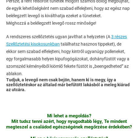
Persze, a fent felsorolt tünetek mögött számos dolog megbújhat,
de egyik lehetőségként nem szabad elfelejteni, hogy az egész nap
belélegzett levegő is kiválthatja ezeket a tüneteket.
Méghozzá a belélegzett levegő rossz minősége!
A rendszeres szellőztetés ugyan javíthat a helyzeten (A
3 részes
Szellőztetési kisokosunkban
találhatsz hasznos tippeket), de
ekkor sem szabad elfelejteni, hogy kintről ugyanúgy polleneket,
egy forgalmasabb helyen kipufogógázokat, dohányfüstöt vagy a
szomszéd kéményéből kiömlő fekete füstöt is „beengedheted” az
ablakon.
Tudjuk, a levegő nem csak bejön, hanem ki is megy, így a
szellőztetéskor az általad már befűtött lakásból a meleg kiárad
az utcára.
Mi lehet a megoldás?
Mit tudsz tenni azért, hogy nyugodtabb légy, Te mindent
megteszel a családod egészségének megőrzése érdekében?