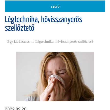
szűrő
Légtechnika, hővisszanyerős
szellőztető
Egy kis hasznos...
/
Légtechnika, hővisszanyerős szellőztető
2022.09.20.