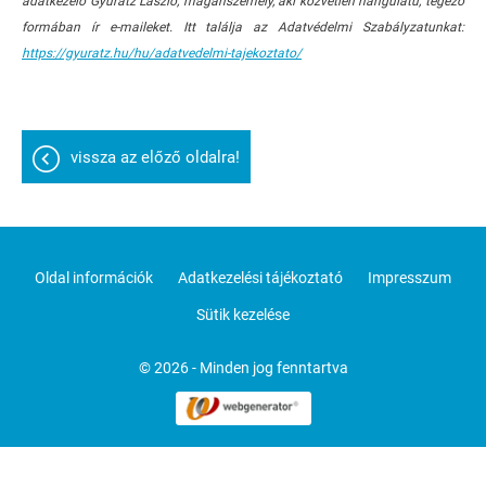
adatkezelő Gyurátz László, magánszemély, aki közvetlen hangulatú, tegező
formában ír e-maileket. Itt találja az Adatvédelmi Szabályzatunkat:
https://gyuratz.hu/hu/adatvedelmi-tajekoztato/
vissza az előző oldalra!
Oldal információk
Adatkezelési tájékoztató
Impresszum
Sütik kezelése
© 2026 - Minden jog fenntartva