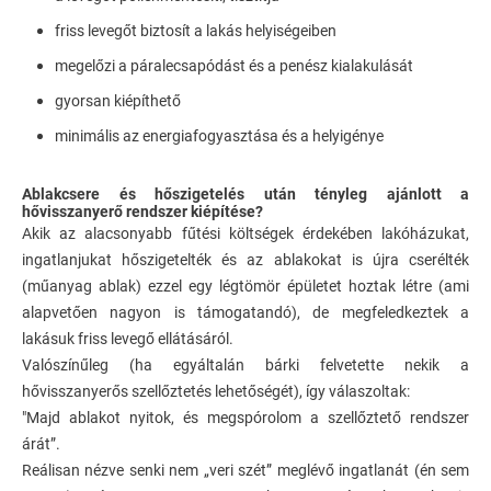
friss levegőt biztosít a lakás helyiségeiben
megelőzi a páralecsapódást és a penész kialakulását
gyorsan kiépíthető
minimális az energiafogyasztása és a helyigénye
Ablakcsere és hőszigetelés után tényleg ajánlott a
hővisszanyerő rendszer kiépítése?
Akik az alacsonyabb fűtési költségek érdekében lakóházukat,
ingatlanjukat hőszigetelték és az ablakokat is újra cserélték
(műanyag ablak) ezzel egy légtömör épületet hoztak létre (ami
alapvetően nagyon is támogatandó), de megfeledkeztek a
lakásuk friss levegő ellátásáról.
Valószínűleg (ha egyáltalán bárki felvetette nekik a
hővisszanyerős szellőztetés lehetőségét), így válaszoltak:
"Majd ablakot nyitok, és megspórolom a szellőztető rendszer
árát”.
Reálisan nézve senki nem „veri szét” meglévő ingatlanát (én sem