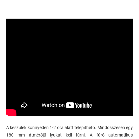
A készülék könnyedén 1-2 óra alatt telepíthető. Mindösszesen egy
180 mm átmérőjű lyukat kell fúrni. A fúró automatikus