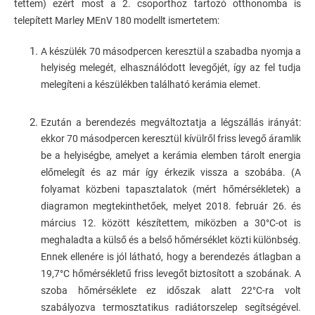
tettem) ezért most a 2. csoporthoz tartozó otthonomba is
telepített Marley MEnV 180 modellt ismertetem:
A készülék 70 másodpercen keresztül a szabadba nyomja a
helyiség melegét, elhasználódott levegőjét, így az fel tudja
melegíteni a készülékben található kerámia elemet.
Ezután a berendezés megváltoztatja a légszállás irányát:
ekkor 70 másodpercen keresztül kívülről friss levegő áramlik
be a helyiségbe, amelyet a kerámia elemben tárolt energia
előmelegít és az már így érkezik vissza a szobába. (A
folyamat közbeni tapasztalatok (mért hőmérsékletek) a
diagramon megtekinthetőek, melyet 2018. február 26. és
március 12. között készítettem, miközben a 30°C-ot is
meghaladta a külső és a belső hőmérséklet közti különbség.
Ennek ellenére is jól látható, hogy a berendezés átlagban a
19,7°C hőmérsékletű friss levegőt biztosított a szobának. A
szoba hőmérséklete ez időszak alatt 22°C-ra volt
szabályozva termosztatikus radiátorszelep segítségével.