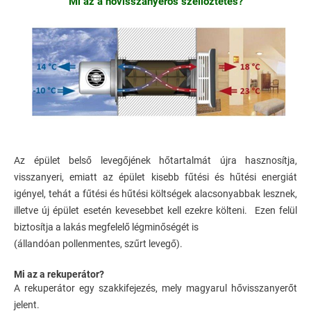
Mi az a hővisszanyerős szellőztetés?
Az épület belső levegőjének hőtartalmát újra hasznosítja,
visszanyeri, emiatt az épület kisebb fűtési és hűtési energiát
igényel, tehát a fűtési és hűtési költségek alacsonyabbak lesznek,
illetve új épület esetén kevesebbet kell ezekre költeni. Ezen felül
biztosítja a lakás megfelelő légminőségét is
(állandóan pollenmentes, szűrt levegő).
Mi az a rekuperátor?
A rekuperátor egy szakkifejezés, mely magyarul hővisszanyerőt
jelent.