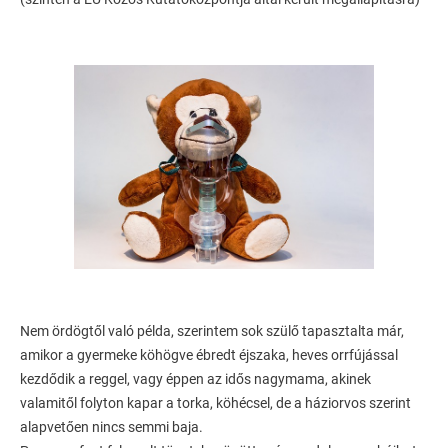
Nem ördögtől való példa, szerintem sok szülő tapasztalta már,
amikor a gyermeke köhögve ébredt éjszaka, heves orrfújással
kezdődik a reggel, vagy éppen az idős nagymama, akinek
valamitől folyton kapar a torka, köhécsel, de a háziorvos szerint
alapvetően nincs semmi baja.