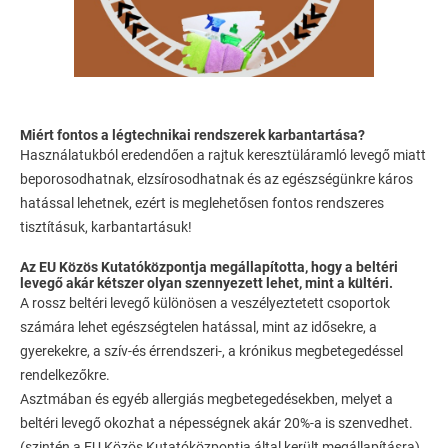
Miért fontos a légtechnikai rendszerek karbantartása?
Használatukból eredendően a rajtuk keresztüláramló levegő miatt
beporosodhatnak, elzsírosodhatnak és az egészségünkre káros
hatással lehetnek, ezért is meglehetősen fontos rendszeres
tisztításuk, karbantartásuk!
Az EU Közös Kutatóközpontja megállapította, hogy a beltéri
levegő akár kétszer olyan szennyezett lehet, mint a kültéri.
A rossz beltéri levegő különösen a veszélyeztetett csoportok
számára lehet egészségtelen hatással, mint az idősekre, a
gyerekekre, a szív-és érrendszeri-, a krónikus megbetegedéssel
rendelkezőkre.
Asztmában és egyéb allergiás megbetegedésekben, melyet a
beltéri levegő okozhat a népességnek akár 20%-a is szenvedhet.
(szintén a EU Közös Kutatóközpontja által került megállapításra)