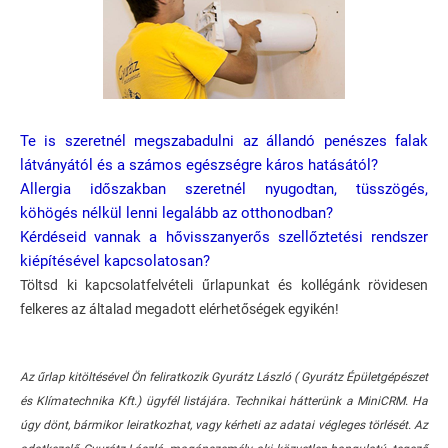
Te is szeretnél megszabadulni az állandó penészes falak
látványától és a számos egészségre káros hatásától?
Allergia időszakban szeretnél nyugodtan, tüsszögés,
köhögés nélkül lenni legalább az otthonodban?
Kérdéseid vannak a hővisszanyerős szellőztetési rendszer
kiépítésével kapcsolatosan?
Töltsd ki kapcsolatfelvételi űrlapunkat és kollégánk rövidesen
felkeres az általad megadott elérhetőségek egyikén!
Az űrlap kitöltésével Ön feliratkozik Gyurátz László ( Gyurátz Épületgépészet
és Klímatechnika Kft.) ügyfél listájára. Technikai hátterünk a MiniCRM. Ha
úgy dönt, bármikor leiratkozhat, vagy kérheti az adatai végleges törlését. Az