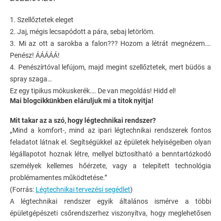
1. Szellőztetek eleget
2. Jaj, mégis lecsapódott a pára, sebaj letörlöm.
3. Mi az ott a sarokba a falon??? Hozom a létrát megnézem….
Penész! ÁÁÁÁÁ!
4. Penészírtóval lefújom, majd megint szellőztetek, mert büdös a
spray szaga…
Ez egy tipikus mókuskerék…. De van megoldás! Hidd el!
Mai blogcikkünkben eláruljuk mi a titok nyitja!
Mit takar az a szó, hogy légtechnikai rendszer?
„Mind a komfort-, mind az ipari légtechnikai rendszerek fontos
feladatot látnak el. Segítségükkel az épületek helyiségeiben olyan
légállapotot hoznak létre, mellyel biztosítható a benntartózkodó
személyek kellemes hőérzete, vagy a telepített technológia
problémamentes működtetése.”
(Forrás:
Légtechnikai tervezési segédlet
)
A légtechnikai rendszer egyik általános ismérve a többi
épületgépészeti csőrendszerhez viszonyítva, hogy meglehetősen