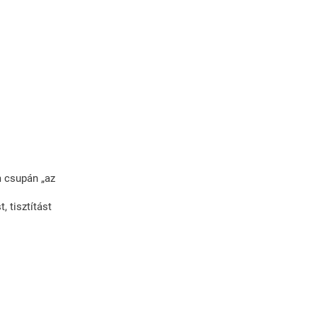
Munkatársnak
Jelentkezés
Könyvajánló
Média
Szerepléseink
m csupán „az
ÁSZF
 tisztítást