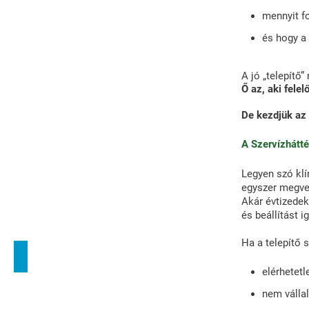
mennyit fo
és hogy a
A jó „telepítő”
Ő az, aki felel
De kezdjük az 
A Szervízhátté
Legyen szó klí
egyszer megve
Akár évtizedek
és beállítást i
Ha a telepítő 
elérhetetl
nem vállal