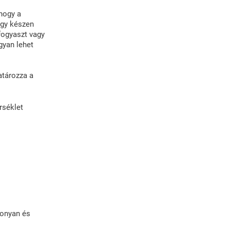
 hogy a
ogy készen
fogyaszt vagy
gyan lehet
atározza a
rséklet
konyan és