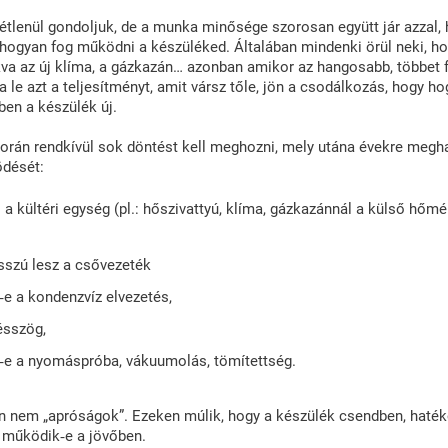
tétlenül gondoljuk, de a munka minősége szorosan együtt jár azzal,
hogyan fog működni a készüléked. Általában mindenki örül neki, h
akva az új klíma, a gázkazán… azonban amikor az hangosabb, többet 
 le azt a teljesítményt, amit vársz tőle, jön a csodálkozás, hogy ho
en a készülék új.
során rendkívül sok döntést kell meghozni, mely utána évekre megh
dését:
 a kültéri egység (pl.: hőszivattyú, klíma, gázkazánnál a külső hőmé
sszú lesz a csővezeték
‑e a kondenzvíz elvezetés,
ésszög,
‑e a nyomáspróba, vákuumolás, tömítettség.
án nem „apróságok”. Ezeken múlik, hogy a készülék csendben, haté
működik‑e a jövőben.