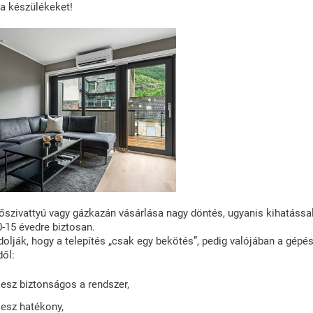
 a készülékeket!
hőszivattyú vagy gázkazán vásárlása nagy döntés, ugyanis kihatássa
-15 évedre biztosan.
olják, hogy a telepítés „csak egy bekötés”, pedig valójában a gépé
dől:
lesz biztonságos a rendszer,
lesz hatékony,