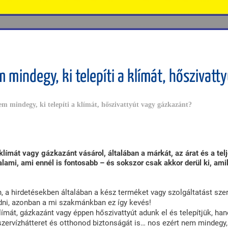
m mindegy, ki telepíti a klímát, hőszivat
em mindegy, ki telepíti a klímát, hőszivattyút vagy gázkazánt?
klímát vagy gázkazánt vásárol, általában a márkát, az árat és a tel
lami, ami ennél is fontosabb – és sokszor csak akkor derül ki, ami
 a hirdetésekben általában a kész terméket vagy szolgáltatást sze
dni, azonban a mi szakmánkban ez így kevés!
mát, gázkazánt vagy éppen hőszivattyút adunk el és telepítjük, han
 szervízhátteret és otthonod biztonságát is… nos ezért nem mindegy,