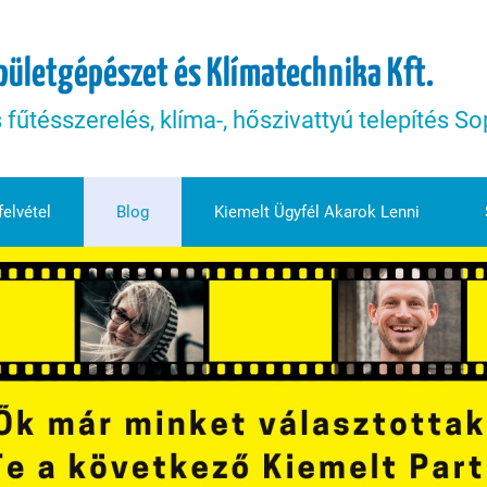
pületgépészet és Klímatechnika Kft.
s fűtésszerelés, klíma-, hőszivattyú telepítés 
elvétel
Blog
Kiemelt Ügyfél Akarok Lenni