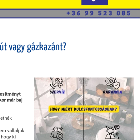
Épületgépészeti
Kivitelezések
Klímatechnika
tyút vagy gázkazánt?
Klíma
Karbantartás,
Fertőtlenítés
Hőszivattyúk
jesítményt
kor már baj
Üzemeltetés És
Karbantartás
retnék
em vállaljuk
Elégedettség
 hogy ki