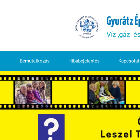
Gyurátz É
Víz-,gáz- é
Bemutatkozás
Hibabejelentés
Kapcsolatf