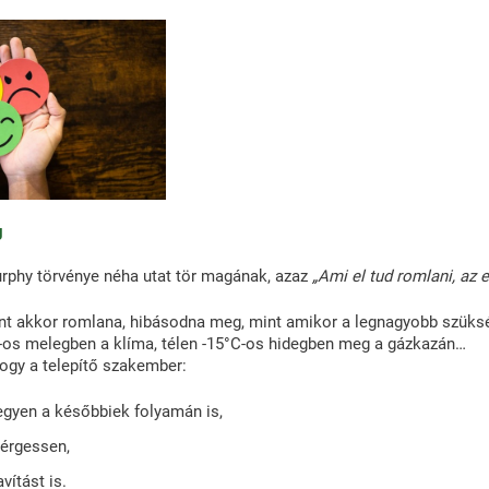
g
rphy törvénye néha utat tör magának, azaz
„Ami el tud romlani, az e
nt akkor romlana, hibásodna meg, mint amikor a legnagyobb szüksé
-os melegben a klíma, télen -15°C-os hidegben meg a gázkazán…
hogy a telepítő szakember:
egyen a későbbiek folyamán is,
gérgessen,
avítást is.