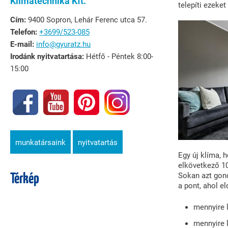
Klímatechnika Kft.
telepíti ezeket
Cím:
9400 Sopron, Lehár Ferenc utca 57.
Telefon:
+3699/523-085
E-mail:
info@gyuratz.hu
Irodánk nyitvatartása:
Hétfő - Péntek 8:00-
15:00
munkatársaink
nyitvatartás
Egy új klíma, 
elkövetkező 10
Sokan azt gond
Térkép
a pont, ahol el
mennyire 
mennyire 