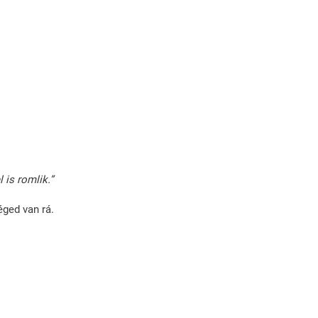
l is romlik.”
ged van rá.