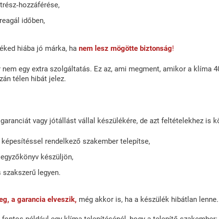
trész‑hozzáférése,
reagál időben,
éked hiába jó márka, ha
nem lesz mögötte biztonság
!
r nem egy extra szolgáltatás. Ez az, ami megment, amikor a klíma 
azán télen hibát jelez.
aranciát vagy jótállást vállal készülékére, de azt feltételekhez is köt
 képesítéssel rendelkező szakember telepítse,
 jegyzőkönyv készüljön,
s szakszerű legyen.
g, a garancia elveszik,
még akkor is, ha a készülék hibátlan lenne.