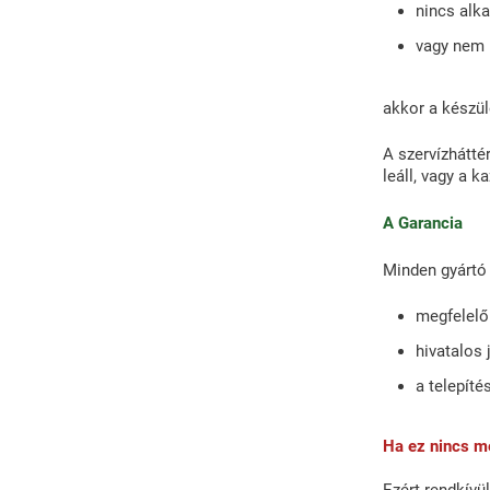
nincs alka
vagy nem 
akkor a készül
A szervízhátté
leáll, vagy a k
A Garancia
Minden gyártó g
megfelelő
hivatalos
a telepíté
Ha ez nincs me