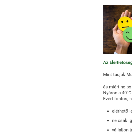
Az Elérhetősé
Mint tudjuk Mu
és miért ne po
Nyáron a 40°C
Ezért fontos, 
elérhető l
ne csak í
vállaljon j