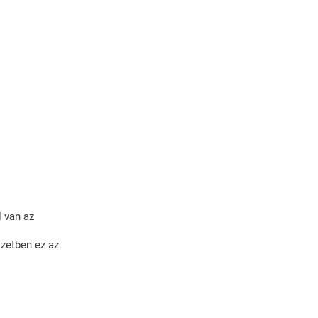
Mérés
Vállalatok/
Önkormányzatok
Ingyenes Hírlevél
Partnerek
Referenciák
l van az
szetben ez az
Egy Kis Hasznos...
Egy Kis Lazítás...