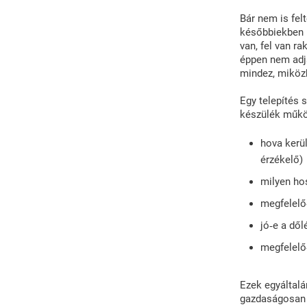
Bár nem is fel
későbbiekben 
van, fel van r
éppen nem adja
mindez, miközb
Egy telepítés 
készülék műkö
hova kerül
érzékelő)
milyen ho
megfelelő
jó‑e a dől
megfelelő
Ezek egyáltal
gazdaságosan 