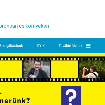
Sopronban és környékén
Szolgáltatások
GYIK
További Menük
Árjegyzék
Elérhetőségeink
Ezek Vagyunk Mi