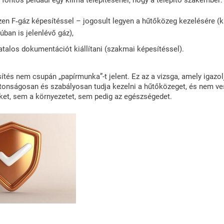
l fontos például egy klíma telepítésénél, hogy a telepítő szakember:
zen F‑gáz képesítéssel – jogosult legyen a hűtőközeg kezelésére (k
úban is jelenlévő gáz),
atalos dokumentációt kiállítani (szakmai képesítéssel).
ítés nem csupán „papírmunka”-t jelent. Ez az a vizsga, amely igazol
onságosan és szabályosan tudja kezelni a hűtőközeget, és nem ves
ket, sem a környezetet, sem pedig az egészségedet.