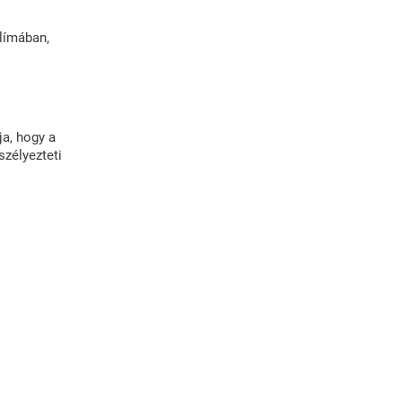
límában,
ja, hogy a
zélyezteti