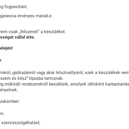
g fogyasztani,
 garancia érvényes marad‑e.
 nem csak „felszereli” a készüléket.
ősséget vállal érte.
elején!
r
máról, gázkazánról vagy akár hőszivattyúról, ezek a készülékek ne
szem és kész” típusba tartoznak.
ig működő rendszerekről beszélünk, amelyek időnként karbantartást,
gényelnek.
szakember:
en,
 szervizszolgáltatást,