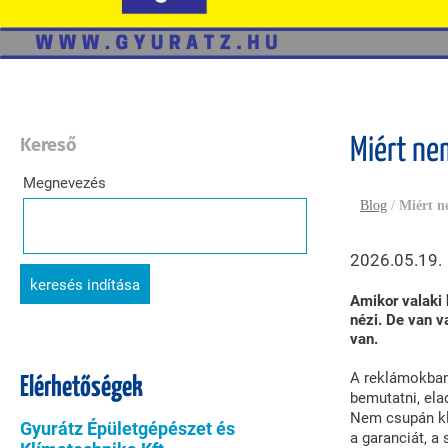
Kereső
Miért ne
Megnevezés
Blog
/
Miért n
2026.05.19.
keresés indítása
Amikor valaki 
nézi.
De van va
van.
A reklámokban,
Elérhetőségek
bemutatni, ela
Nem csupán klí
Gyurátz Épületgépészet és
a garanciát, a