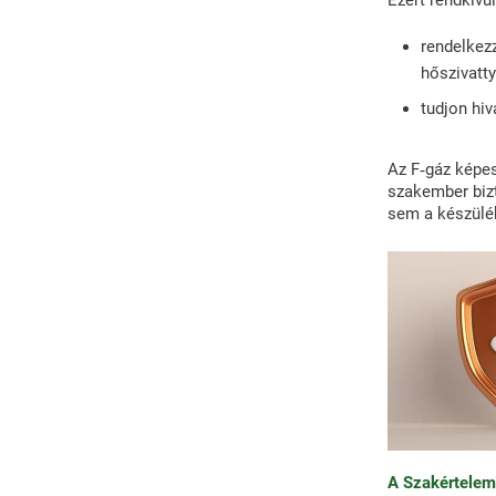
Ezért rendkívü
rendelkez
hőszivatty
tudjon hiv
Az F‑gáz képes
szakember bizt
sem a készülé
A Szakértelem