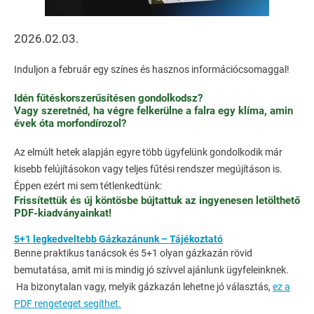
2026.02.03.
Induljon a február egy színes és hasznos információcsomaggal!
Idén fűtéskorszerűsítésen gondolkodsz?
Vagy szeretnéd, ha végre felkerülne a falra egy klíma, amin
évek óta morfondírozol?
Az elmúlt hetek alapján egyre több ügyfelünk gondolkodik már
kisebb felújításokon vagy teljes fűtési rendszer megújításon is.
Éppen ezért mi sem tétlenkedtünk:
Frissítettük és új köntösbe bújtattuk az ingyenesen letölthető
PDF-kiadványainkat!
5+1 legkedveltebb Gázkazánunk – Tájékoztató
Benne praktikus tanácsok és 5+1 olyan gázkazán rövid
bemutatása, amit mi is mindig jó szívvel ajánlunk ügyfeleinknek.
Ha bizonytalan vagy, melyik gázkazán lehetne jó választás,
ez a
PDF rengeteget segíthet.