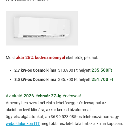
akár 25% kedvezménnyel
Most
elérhetők, például:
235.500Ft
2,7 kW-os Cosmo klíma
: 313.900 Ft helyett
251.700 Ft
3,5 kW-os Cosmo klíma
: 335.700 Ft helyett
Az akció
2026. február 27-ig
érvényes!
Amennyiben szeretnél élni a lehetőséggel és lecsapnál az
akcióban lévő klímára, akkor keresd bizalommal
ügyfélszolgálatunkat, a +36 99 523 085-ös telefonszámon vagy
weboldalunkon ITT
még több részletet találhatsz a klíma kapcsán.