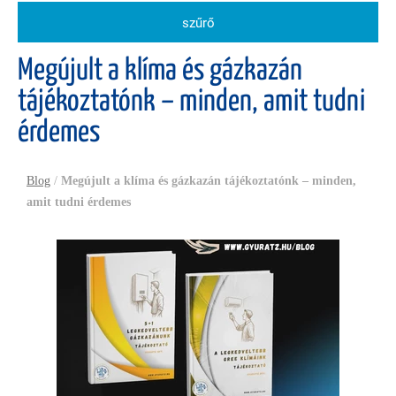
szűrő
Megújult a klíma és gázkazán
tájékoztatónk – minden, amit tudni
érdemes
Blog
/
Megújult a klíma és gázkazán tájékoztatónk – minden,
amit tudni érdemes