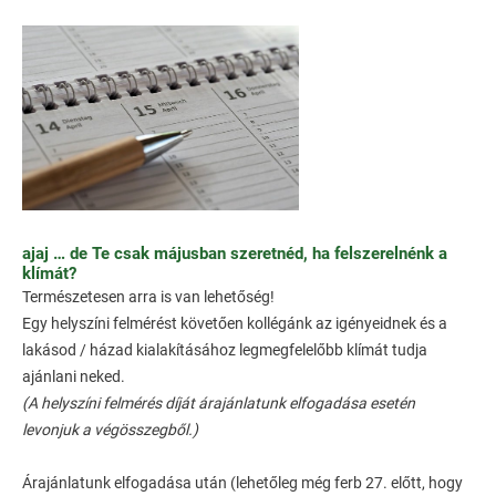
ajaj … de Te csak májusban szeretnéd, ha felszerelnénk a
klímát?
Természetesen arra is van lehetőség!
Egy helyszíni felmérést követően kollégánk az igényeidnek és a
lakásod / házad kialakításához legmegfelelőbb klímát tudja
ajánlani neked.
(A helyszíni felmérés díját árajánlatunk elfogadása esetén
levonjuk a végösszegből.)
Árajánlatunk elfogadása után (lehetőleg még ferb 27. előtt, hogy