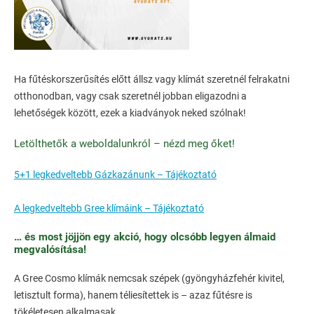
Ha fűtéskorszerűsítés előtt állsz vagy klímát szeretnél felrakatni
otthonodban, vagy csak szeretnél jobban eligazodni a
lehetőségek között, ezek a kiadványok neked szólnak!
Letölthetők a weboldalunkról – nézd meg őket!
5+1 legkedveltebb Gázkazánunk – Tájékoztató
A legkedveltebb Gree klímáink – Tájékoztató
… és most jöjjön egy akció, hogy olcsóbb legyen álmaid
megvalósítása!
A Gree Cosmo klímák nemcsak szépek (gyöngyházfehér kivitel,
letisztult forma), hanem téliesítettek is – azaz fűtésre is
tökéletesen alkalmasak.