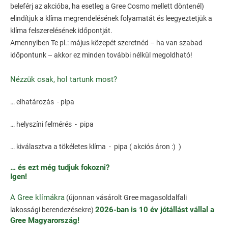
beleférj az akcióba, ha esetleg a Gree Cosmo mellett döntenél)
elindítjuk a klíma megrendelésének folyamatát és leegyeztetjük a
klíma felszerelésének időpontját.
Amennyiben Te pl.: május közepét szeretnéd – ha van szabad
időpontunk – akkor ez minden további nélkül megoldható!
Nézzük csak, hol tartunk most?
… elhatározás - pipa
… helyszíni felmérés - pipa
… kiválasztva a tökéletes klíma - pipa ( akciós áron :) )
… és ezt még tudjuk fokozni?
Igen!
A Gree klímákra
(újonnan vásárolt Gree magasoldalfali
2026-ban is 10 év jótállást vállal a
lakossági berendezésekre)
Gree Magyarország!