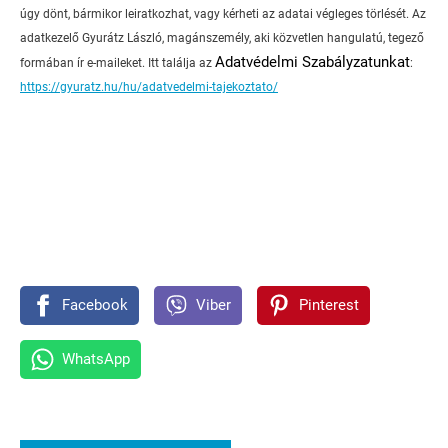
úgy dönt, bármikor leiratkozhat, vagy kérheti az adatai végleges törlését. Az
adatkezelő Gyurátz László, magánszemély, aki közvetlen hangulatú, tegező
Adatvédelmi Szabályzatunkat
formában ír e-maileket. Itt találja az
:
https://gyuratz.hu/hu/adatvedelmi-tajekoztato/
Facebook
Viber
Pinterest
WhatsApp