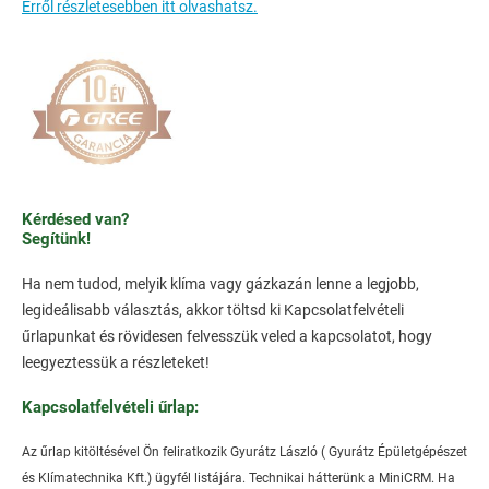
Erről részletesebben itt olvashatsz.
Kérdésed van?
Segítünk!
Ha nem tudod, melyik klíma vagy gázkazán lenne a legjobb,
legideálisabb választás, akkor töltsd ki Kapcsolatfelvételi
űrlapunkat és rövidesen felvesszük veled a kapcsolatot, hogy
leegyeztessük a részleteket!
Kapcsolatfelvételi űrlap:
Az űrlap kitöltésével Ön feliratkozik Gyurátz László ( Gyurátz Épületgépészet
és Klímatechnika Kft.) ügyfél listájára. Technikai hátterünk a MiniCRM. Ha