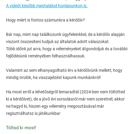
A videót később megtalálod honlapunkon is.
Hogy miért is fontos számunkra a kérdőív?
Bár nap, mint nap találkozunk ügyfeleinkkel, de a kérdőív alapján
viszont összesíteni tudjuk az általatok adott válaszokat.
Több időnk jut arra, hogy a véleményeket átgondoljuk és a további
fejlődésünk reményében felhasználhassuk.
Valamint az sem elhanyagolható érv a kérdőívünk mellett, hogy
mindig örülök, ha visszajelzést kapunk munkánkról!
Ha most erről a lehetőségről lemaradtál (2024-ben nem töltötted
ki a kérdőívet), de a jövő évi sorsolásról már nem szeretnél, akkor
ne hagyd ki, hiszen egy vélemény megosztásával már
regisztrálhatsz is játékunkba!
Töltsd ki most!