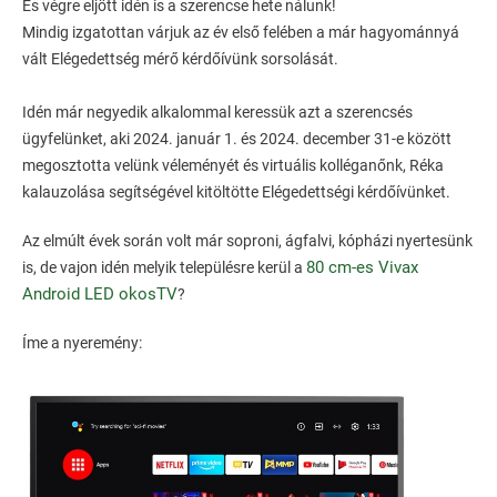
És végre eljött idén is a szerencse hete nálunk!
Mindig izgatottan várjuk az év első felében a már hagyománnyá
vált Elégedettség mérő kérdőívünk sorsolását.
Idén már negyedik alkalommal keressük azt a szerencsés
ügyfelünket, aki 2024. január 1. és 2024. december 31-e között
megosztotta velünk véleményét és virtuális kolléganőnk, Réka
kalauzolása segítségével kitöltötte Elégedettségi kérdőívünket.
Az elmúlt évek során volt már soproni, ágfalvi, kópházi nyertesünk
80 cm-es Vivax
is, de vajon idén melyik településre kerül a
Android LED okosTV
?
Íme a nyeremény: