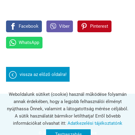
Facebook
Viber
Pinterest
WhatsApp
vissza az előző oldalra!
Weboldalunk sütiket (cookie) használ működése folyamán
annak érdekében, hogy a legjobb felhasználói élményt
Oldal információk
Adatkezelési tájékoztató
Impresszum
nyújthassa Önnek, valamint a látogatottság mérése céljából.
A sütik használatát bármikor letilthatja! Erről bővebb
Sütik kezelése
információkat olvashat itt:
Adatkezelési tájékoztatónk
© 2026 - Minden jog fenntartva
Testreszabás