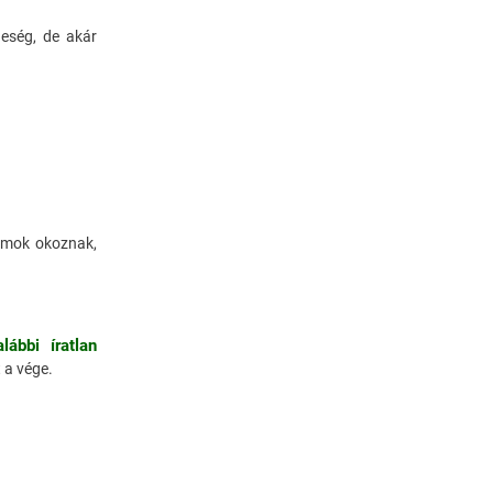
Munkatársnak
geség, de akár
Jelentkezés
Könyvajánló
Média
Szerepléseink
iumok okoznak,
ÁSZF
lábbi íratlan
 a vége.