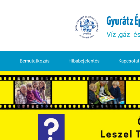
Gyurátz É
Víz-,gáz- é
Bemutatkozás
Hibabejelentés
Kapcsolatf