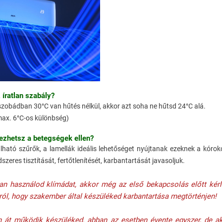
íratlan szabály?
szobádban 30°C van hűtés nélkül, akkor azt soha ne hűtsd 24°C alá.
 max. 6°C-os különbség)
ezhets
z a betegségek ellen?
lható szűrők, a lamellák ideális lehetőséget nyújtanak ezeknek a kórok
zeres tisztítását, fertőtlenítését, karbantartását javasoljuk.
an használod klímádat, akkor még az első bekapcsolás előtt kérle
ól, hogy szakember által készüléked karbantartása megtörténjen!
 át működik készüléked, abban az esetben évente egyszer, de ak