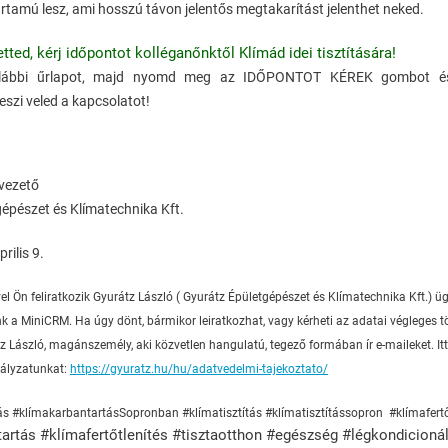
rtamú lesz, ami hosszú távon jelentős megtakarítást jelenthet neked.
ted, kérj időpontot kolléganőnktől Klímád idei tisztítására!
 alábbi űrlapot, majd nyomd meg az IDŐPONTOT KÉREK gombot és
szi veled a kapcsolatot!
vezető
épészet és Klímatechnika Kft.
rilis 9.
vel Ön feliratkozik Gyurátz László ( Gyurátz Épületgépészet és Klímatechnika Kft.) ügy
k a MiniCRM. Ha úgy dönt, bármikor leiratkozhat, vagy kérheti az adatai végleges tö
 László, magánszemély, aki közvetlen hangulatú, tegező formában ír e-maileket. Itt 
ályzatunkat:
https://gyuratz.hu/hu/adatvedelmi-tajekoztato/
s #klímakarbantartásSopronban #klímatisztítás #klímatisztítássopron #klímafert
artás #klímafertőtlenítés #tisztaotthon #egészség #légkondicioná