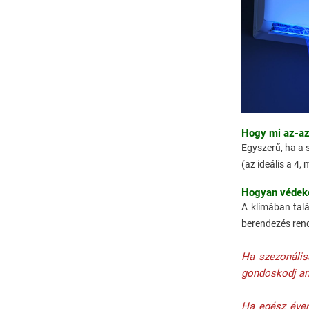
Hogy mi az-az 
Egyszerű, ha a 
(az ideális a 4,
Hogyan v
édek
A klímában talá
berendezés rends
Ha szezonális
gondoskodj arr
Ha egész éven