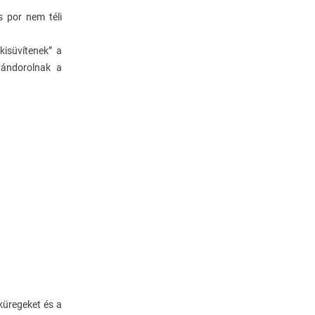
Mérés
 por nem téli
Vállalatok/
kisüvítenek” a
Önkormányzatok
vándorolnak a
Ingyenes Hírlevél
Partnerek
Referenciák
Egy Kis Hasznos...
Egy Kis Lazítás...
küregeket és a