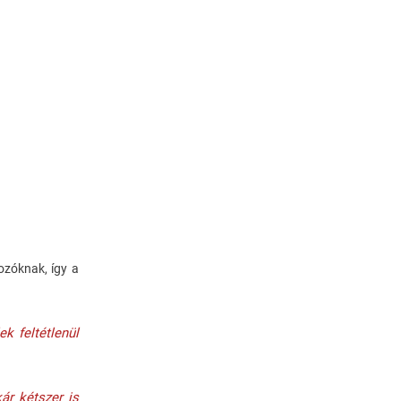
ozóknak, így a
k feltétlenül
ár kétszer is