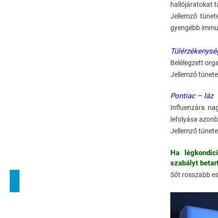
hallójáratokat 
Jellemző tünete
gyengébb immunr
Túlérzékenysé
Belélegzett org
Jellemző tünetei
Pontiac – láz
Influenzára na
lefolyása azon
Jellemző tünetei
Ha légkondici
szabályt betar
Sőt rosszabb es