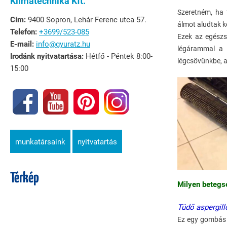
Klímatechnika Kft.
Szeretném, ha 
Cím:
9400 Sopron, Lehár Ferenc utca 57.
álmot aludtak k
Telefon:
+3699/523-085
Ezek az egészs
E-mail:
info@gyuratz.hu
légárammal a 
Irodánk nyitvatartása:
Hétfő - Péntek 8:00-
légcsövünkbe, 
15:00
munkatársaink
nyitvatartás
Térkép
Milyen betegsé
Tüdő aspergill
Ez egy gombás f