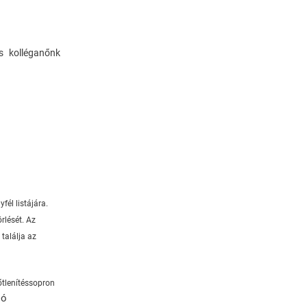
 kolléganőnk
fél listájára.
rlését. Az
találja az
őtlenítéssopron
ló