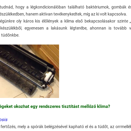
tudnád, hogy a légkondicionálóban található baktériumok, gombák és
észülékedben, hanem aktívan tevékenykedtek, míg az ki volt kapcsolva.
égünkre oly káros kis élőlények a klíma első bekapcsolásakor szinte „
készülékből, egyenesen a lakásunk légterébe, ahonnan is tovább 
a tüdőnkbe.
geket okozhat egy rendszeres tisztítást mellőző klíma?
osis
ertőzés, mely a spórák belégzésével kapható el és a tüdőt, az orrmellé