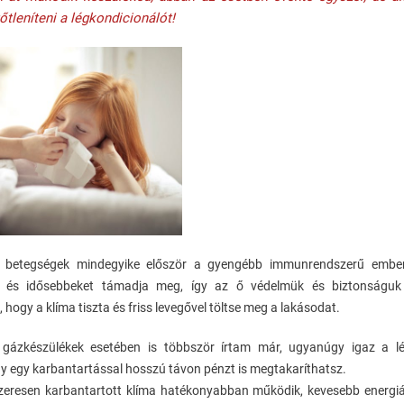
őtleníteni a légkondicionálót!
tt betegségek mindegyike először a gyengébb immunrendszerű ember
t és idősebbeket támadja meg, így az ő védelmük és biztonságuk
 hogy a klíma tiszta és friss levegővel töltse meg a lakásodat.
gázkészülékek esetében is többször írtam már, ugyanúgy igaz a lé
gy egy karbantartással hosszú távon pénzt is megtakaríthatsz.
zeresen karbantartott klíma hatékonyabban működik, kevesebb energiá