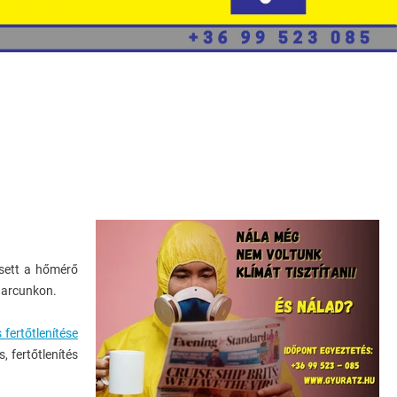
Épületgépészeti
Kivitelezések
Klímatechnika
Klíma
Karbantartás,
Fertőtlenítés
Hőszivattyúk
esett a hőmérő
 arcunkon.
Üzemeltetés És
Karbantartás
fertőtlenítése
, fertőtlenítés
Elégedettség