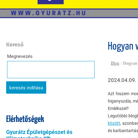
Kereső
Hogyan v
Megnevezés
Blog
/
Hogyan 
2024.04.09.
keresés indítása
Azt hiszem mon
higanyszála, m
Emlékszel?
Legutóbbi blog
Elérhetőségek
között
, azonban
és karbantartás
Gyurátz Épületgépészet és