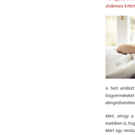
érdemes kifert
A fent említe
kisgyermekeke
elengedhetetlen,
Mint, ahogy a 
esetében is, ho
Mert egy rends