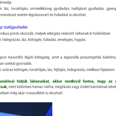
támadja.
i: láz, torokfájás, orrmelléküreg gyulladás, hallójárat gyulladás, gyen
endszer esetén légzészavart és fulladást is okozhat.
gi tüdőgyulladás
anikus porok okozzák, melyek allergiás reakciót váltanak ki tüdőnkben.
: hidegrázás, láz, köhögés, fulladás, émelygés, fogyás.
gyon hasonlító légúti betegség, amit a legionella pneumophila baktér
ban sokkal gyorsabb.
: száraz köhögés, torokfájás, láz, fejfájás, hidegrázás, mellkasi fájdalom.
onálóval hűtjük lakásunkat, akkor rendkívül fontos, hogy az a
tsuk,
mert különben hamar nátha, megfázás vagy ízületi bántalmak lehet
etben még akár rosszullétet is okozhat!