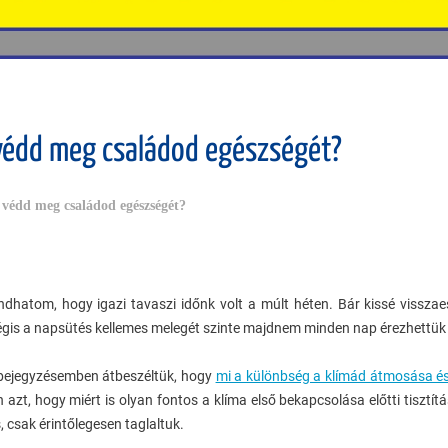
édd meg családod egészségét?
védd meg családod egészségét?
dhatom, hogy igazi tavaszi időnk volt a múlt héten. Bár kissé vissza
égis a napsütés kellemes melegét szinte majdnem minden nap érezhettük
bejegyzésemben átbeszéltük, hogy
mi a különbség a klímád átmosása és 
 azt, hogy miért is olyan fontos a klíma első bekapcsolása előtti tisztítás
, csak érintőlegesen taglaltuk.