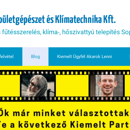
pületgépészet és Klímatechnika Kft.
s fűtésszerelés, klíma-, hőszivattyú telepítés 
elvétel
Blog
Kiemelt Ügyfél Akarok Lenni