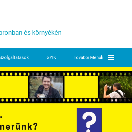
Sopronban és környékén
Szolgáltatások
GYIK
További Menük
Árjegyzék
Elérhetőségeink
Ezek Vagyunk Mi