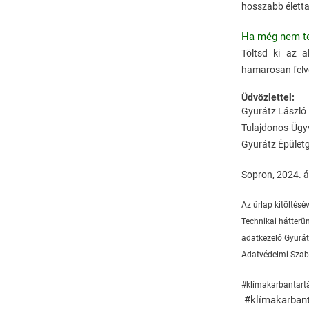
hosszabb életta
Ha még nem tet
Töltsd ki az
hamarosan felve
Üdvözlettel:
Gyurátz László
Tulajdonos-Ügy
Gyurátz Épületg
Sopron, 2024. áp
Az űrlap kitöltésé
Technikai hátterün
adatkezelő Gyurátz
Adatvédelmi Szab
#klímakarbantartá
#klímakarbant