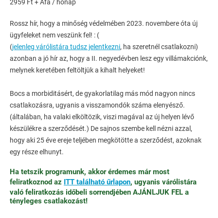
2959 Ft + Áfa / hónap
Rossz hír, hogy a minőség védelmében 2023. novembere óta új
ügyfeleket nem veszünk fel! : (
(
jelenleg várólistára tudsz jelentkezni
, ha szeretnél csatlakozni)
azonban a jó hír az, hogy a II. negyedévben lesz egy villámakciónk,
melynek keretében feltöltjük a kihalt helyeket!
Bocs a morbiditásért, de gyakorlatilag más mód nagyon nincs
csatlakozásra, ugyanis a visszamondók száma elenyésző.
(általában, ha valaki elköltözik, viszi magával az új helyen lévő
készülékre a szerződését.) De sajnos szembe kell nézni azzal,
hogy aki 25 éve ereje teljében megkötötte a szerződést, azoknak
egy része elhunyt.
Ha tetszik programunk, akkor érdemes már most
feliratkoznod az
ITT található űrlapon
, ugyanis várólistára
való feliratkozás időbeli sorrendjében AJÁNLJUK FEL a
tényleges csatlakozást!