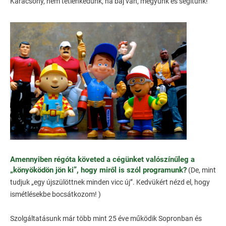
Karácsony, nem tétlenkedünk, ha baj van, megyünk és segítünk!
Amennyiben régóta követed a cégünket valószínűleg a
„könyöködön jön ki”, hogy miről is szól programunk?
(De, mint
tudjuk „egy újszülöttnek minden vicc új”. Kedvükért nézd el, hogy
ismétlésekbe bocsátkozom! )
Szolgáltatásunk már több mint 25 éve működik Sopronban és