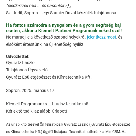
feledkezzek róla ... és hasonlók :-) „
Sz. Judit, Sopron – egy Saunier Duval készülék tulajdonosa
Ha fontos számodra a nyugalom és a gyors segítség baj
esetén, akkor a Kiemelt Partneri Programunk neked szól!
Ne maradj le a következő szabad helyekről,
jelentkezz most
, és
elsőként értesítünk, ha új lehetőség nyílik!
Üdvözlettel:
Gyurátz László
Tulajdonos-Ügyvezető
Gyurátz Épületgépészet és Klímatechnika Kft.
Sopron, 2025. március 17.
Kiemelt Programunkra itt tudsz feliratkozni!
Kérlek töltsd ki az alábbi űrlapot!
Az űrlap kitöltésével Ön feliratkozik Gyurátz László ( Gyurátz Épületgépészet
és Klímatechnika Kft.) ügyfél listájára. Technikai hátterünk a MiniCRM. Ha