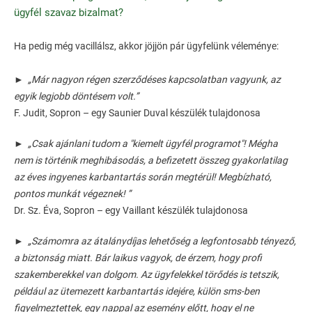
ügyfél szavaz bizalmat?
Ha pedig még vacillálsz, akkor jöjjön pár ügyfelünk véleménye:
► „Már nagyon régen szerződéses kapcsolatban vagyunk, az
egyik legjobb döntésem volt.”
F. Judit, Sopron – egy Saunier Duval készülék tulajdonosa
► „Csak ajánlani tudom a "kiemelt ügyfél programot"! Mégha
nem is történik meghibásodás, a befizetett összeg gyakorlatilag
az éves ingyenes karbantartás során megtérül! Megbízható,
pontos munkát végeznek! ”
Dr. Sz. Éva, Sopron – egy Vaillant készülék tulajdonosa
► „Számomra az átalánydíjas lehetőség a legfontosabb tényező,
a biztonság miatt. Bár laikus vagyok, de érzem, hogy profi
szakemberekkel van dolgom. Az ügyfelekkel törődés is tetszik,
például az ütemezett karbantartás idejére, külön sms-ben
figyelmeztettek, egy nappal az esemény előtt, hogy el ne