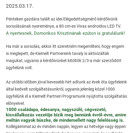
2025.03.17.
Pénteken gazdára talált az idei Elégedettségmérő kérdőívünk
sorsolásának nyereménye, a 80 cm-es Vivax androidos LED TV.
A nyertesnek, Domonkos Krisztinának ezúton is gratulálunk!
Ha már a sorsolás, akkor itt szeretném megemlíteni, hogy engem
is meglepett, de Kiemelt Partnereink tavaly is aktivizálták
magukat, ugyanis a kérdőívünket kitöltők 2/3-a már szerződött
ügyfelünk volt.
Az utóbbi időben jóval kevesebb hírt adtunk az évek óta ügyfeleink
által kedvelt szolgáltatásunkról, ugyanis jelenleg közel 1000
ügyfelünk él a Kiemelt Partneri Programunk nyújtotta szolgáltatás
előnyeivel.
1000 családapa, édesanya, nagyszülő, cégvezető,
kisvállalkozás vezetője bízik meg bennünk évről-évre, amire
méltán vagyok büszke, de mindemellett nagy felelősség is.
Kollégáimmal az év minden napján, legyen az hétvége vagy éppen