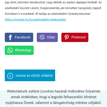
úgy dönt, bármikor leiratkozhat, vagy kérheti az adatai végleges törlését. Az
adatkezelő Gyurátz László, magánszemély, aki közvetlen hangulatú, tegező
formában ír e-maileket. Itt találja az Adatvédelmi Szabályzatunkat:
https://gyuratz.hu/hu/adatvedelmi-tajekoztato/
Facebook
Viber
Pinterest
WhatsApp
vissza az előző oldalra!
Weboldalunk sütiket (cookie) használ működése folyamán
annak érdekében, hogy a legjobb felhasználói élményt
Oldal információk
Adatkezelési tájékoztató
Impresszum
nyújthassa Önnek, valamint a látogatottság mérése céljából.