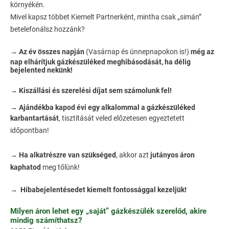
környékén.
Mivel kapsz többet Kiemelt Partnerként, mintha csak „simán”
betelefonálsz hozzánk?
→ Az év összes napján
(Vasárnap és ünnepnapokon is!)
még az
nap elhárítjuk gázkészüléked meghibásodását, ha délig
bejelented nekünk!
→ Kiszállási és szerelési díjat sem számolunk fel!
→ Ajándékba kapod évi egy alkalommal a gázkészüléked
karbantartását
, tisztítását veled előzetesen egyeztetett
időpontban!
→ Ha alkatrészre van szükséged
, akkor azt
jutányos áron
kaphatod
meg tőlünk!
→ Hibabejelentésedet kiemelt fontossággal kezeljük!
Milyen áron lehet egy „saját” gázkészülék szerelőd, akire
mindig számíthatsz?