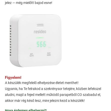
jelez — még mielőtt bajod esne!
Figyelem!
A készülék megfelelő elhelyezése életet menthet!
Ugyanis, ha Te felrakod a szekrénysor tetejére, közben lefekszel
aludni, majd a fejed mellett működő parapetből CO szabadul el,
akkor már rég késő lesz, mire jelezni kezd a készülék!
Hova érdemes elhelyezni?