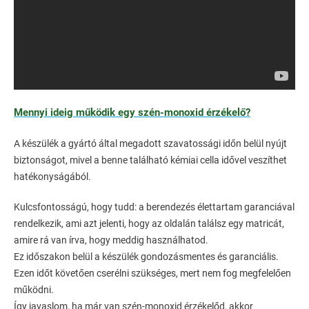
Mennyi ideig működik egy szén-monoxid érzékelő?
A készülék a gyártó által megadott szavatossági időn belül nyújt
biztonságot, mivel a benne található kémiai cella idővel veszíthet
hatékonyságából.
Kulcsfontosságú, hogy tudd: a berendezés élettartam garanciával
rendelkezik, ami azt jelenti, hogy az oldalán találsz egy matricát,
amire rá van írva, hogy meddig használhatod.
Ez időszakon belül a készülék gondozásmentes és garanciális.
Ezen időt követően cserélni szükséges, mert nem fog megfelelően
működni.
Így javaslom, ha már van szén-monoxid érzékelőd, akkor