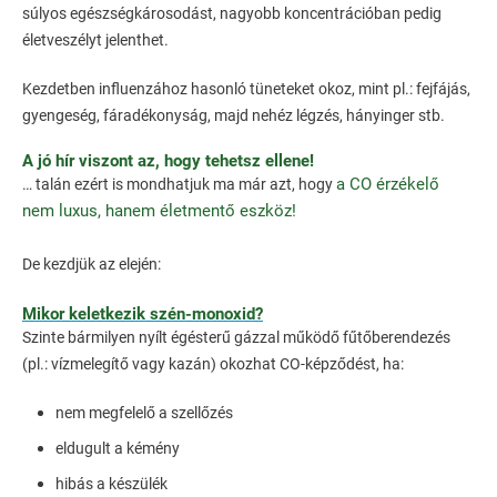
súlyos egészségkárosodást, nagyobb koncentrációban pedig
életveszélyt jelenthet.
Kezdetben influenzához hasonló tüneteket okoz, mint pl.: fejfájás,
gyengeség, fáradékonyság, majd nehéz légzés, hányinger stb.
A jó hír viszont az, hogy tehetsz ellene!
a CO érzékelő
… talán ezért is mondhatjuk ma már azt, hogy
nem luxus, hanem életmentő eszköz!
De kezdjük az elején:
Mikor keletkezik szén-monoxid?
Szinte bármilyen nyílt égésterű gázzal működő fűtőberendezés
(pl.: vízmelegítő vagy kazán) okozhat CO-képződést, ha:
nem megfelelő a szellőzés
eldugult a kémény
hibás a készülék