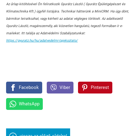
Az űrlap kitöltésével Ön feliratkozik Gyurátz László ( Gyurátz Épületgépészet és
Klímatechnika Kft.) ügyfél listájára. Technikai hátterünk a MiniCRM. Ha úgy dönt,
bármikor leiratkozhat, vagy kérheti az adatai végleges törlését. Az adatkezelő
Gyurátz László, magánszemély, aki közvetlen hangulatú, tegező formában ír e-
maileket. Itt találja az Adatvédelmi Szabályzatunkat:
https://gyuratz.hu/hu/adatvedelmi-tajekoztato/
Facebook
Viber
Pinterest
WhatsApp