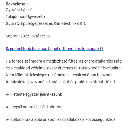
Üdvözlettel:
Gyurátz László
Tulajdonos-Ügyvezető
Gyurátz Épületgépészet és Klímatechnika Kft.
Sopron, 2025. október 14.
Szeretnél több hasznos tippet otthonod biztonságáért?
Ha fontos számodra a megbízható fűtés, az energiatakarékosság
és a családod védelme, akkor érdemes feliratkoznod hírlevelünkre.
Nem küldünk felesleges reklámokat — csak valóban hasznos
tudnivalókat, szezonális tanácsokat és praktikus útmutatókat.
► Hetente egyszer jelentkezünk
► Legyél naprakész és tudatos
► Töltsd ki az alábbi űrlapot, és csatlakozz a közösségünkhöz!