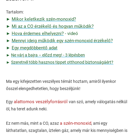
Tartalom:
►
Mikor keletkezik szén-monoxid?
►
Mi az a CO érzékelő és hogyan működik?
►
Hova érdemes elhelyezni?
- videó
►
Mennyi ideig működik egy szén-monoxid érzékelő?
►
Egy megdöbbentő adat
►
Ne várj a bajra – előzd meg! - 3 lépésben
►
Szeretnél több hasznos tippet otthonod biztonságáért?
Ma egy kifejezetten veszélyes témát hoztam, amiről ilyenkor
ősszel elengedhetetlen, hogy beszéljünk!
alattomos veszélyforrásról
Egy
van szó, amely válogatás nélkül
öl, ha teret adunk neki.
a szén-monoxid
Ez nem más, mint a CO, azaz
, ami egy
láthatatlan, szagtalan, íztelen gáz, amely már kis mennyiségben is