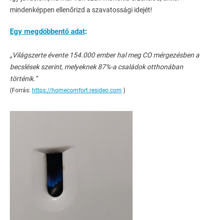
mindenképpen ellenőrizd a szavatossági idejét!
Egy megdöbbentő adat
:
„Világszerte évente 154.000 ember hal meg CO mérgezésben a
becslések szerint, melyeknek 87%-a családok otthonában
történik.”
(Forrás:
https://homecomfort.resideo.com
)